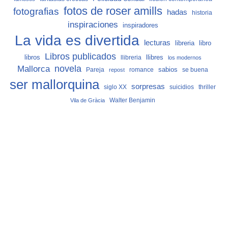
fotos de roser amills
fotografias
hadas
historia
inspiraciones
inspiradores
La vida es divertida
lecturas
libro
libreria
Libros publicados
libros
llibreria
llibres
los modernos
Mallorca
novela
sabios
Pareja
romance
se buena
repost
ser mallorquina
sorpresas
siglo XX
suicidios
thriller
Vila de Gràcia
Walter Benjamin