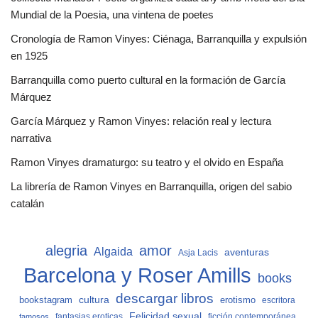
Mundial de la Poesia, una vintena de poetes
Cronología de Ramon Vinyes: Ciénaga, Barranquilla y expulsión
en 1925
Barranquilla como puerto cultural en la formación de García
Márquez
García Márquez y Ramon Vinyes: relación real y lectura
narrativa
Ramon Vinyes dramaturgo: su teatro y el olvido en España
La librería de Ramon Vinyes en Barranquilla, origen del sabio
catalán
alegria
amor
Algaida
aventuras
Asja Lacis
Barcelona y Roser Amills
books
descargar libros
cultura
bookstagram
erotismo
escritora
Felicidad sexual
fantasias eroticas
ficción contemporánea
famosos