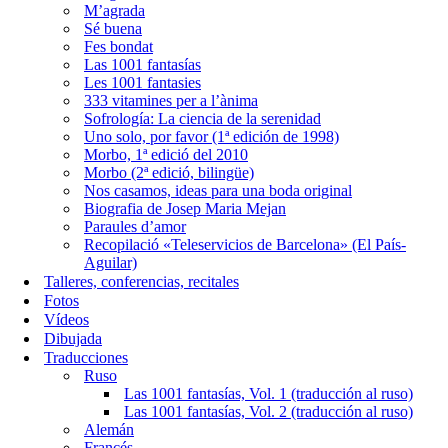
M’agrada
Sé buena
Fes bondat
Las 1001 fantasías
Les 1001 fantasies
333 vitamines per a l’ànima
Sofrología: La ciencia de la serenidad
Uno solo, por favor (1ª edición de 1998)
Morbo, 1ª edició del 2010
Morbo (2ª edició, bilingüe)
Nos casamos, ideas para una boda original
Biografia de Josep Maria Mejan
Paraules d’amor
Recopilació «Teleservicios de Barcelona» (El País-
Aguilar)
Talleres, conferencias, recitales
Fotos
Vídeos
Dibujada
Traducciones
Ruso
Las 1001 fantasías, Vol. 1 (traducción al ruso)
Las 1001 fantasías, Vol. 2 (traducción al ruso)
Alemán
Francés