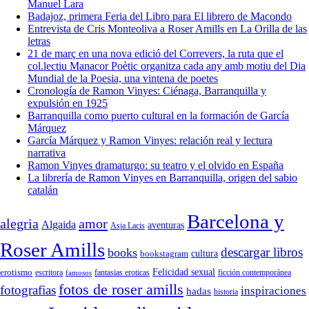
Manuel Lara
Badajoz, primera Feria del Libro para El librero de Macondo
Entrevista de Cris Monteoliva a Roser Amills en La Orilla de las
letras
21 de març en una nova edició del Correvers, la ruta que el
col.lectiu Manacor Poètic organitza cada any amb motiu del Dia
Mundial de la Poesia, una vintena de poetes
Cronología de Ramon Vinyes: Ciénaga, Barranquilla y
expulsión en 1925
Barranquilla como puerto cultural en la formación de García
Márquez
García Márquez y Ramon Vinyes: relación real y lectura
narrativa
Ramon Vinyes dramaturgo: su teatro y el olvido en España
La librería de Ramon Vinyes en Barranquilla, origen del sabio
catalán
Barcelona y
alegria
amor
Algaida
aventuras
Asja Lacis
Roser Amills
descargar libros
books
cultura
bookstagram
Felicidad sexual
erotismo
escritora
fantasias eroticas
ficción contemporánea
famosos
fotos de roser amills
fotografias
inspiraciones
hadas
historia