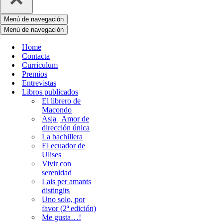
Menú de navegación
Menú de navegación
Home
Contacta
Curriculum
Premios
Entrevistas
Libros publicados
El librero de
Macondo
Asja | Amor de
dirección única
La bachillera
El ecuador de
Ulises
Vivir con
serenidad
Lais per amants
distingits
Uno solo, por
favor (2ª edición)
Me gusta…!