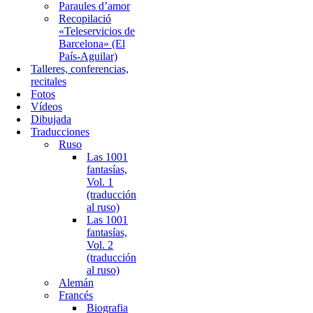
Paraules d’amor
Recopilació
«Teleservicios de
Barcelona» (El
País-Aguilar)
Talleres, conferencias,
recitales
Fotos
Vídeos
Dibujada
Traducciones
Ruso
Las 1001
fantasías,
Vol. 1
(traducción
al ruso)
Las 1001
fantasías,
Vol. 2
(traducción
al ruso)
Alemán
Francés
Biografia