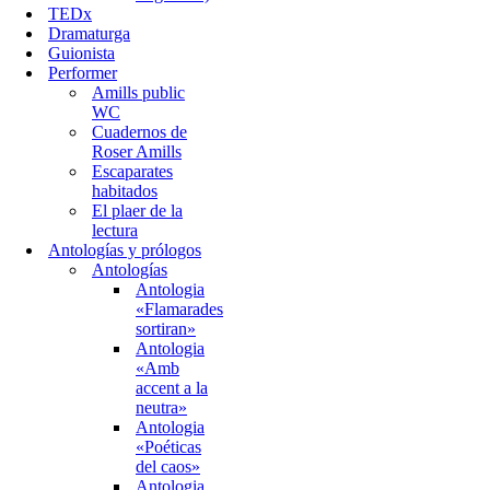
TEDx
Dramaturga
Guionista
Performer
Amills public
WC
Cuadernos de
Roser Amills
Escaparates
habitados
El plaer de la
lectura
Antologías y prólogos
Antologías
Antologia
«Flamarades
sortiran»
Antologia
«Amb
accent a la
neutra»
Antologia
«Poéticas
del caos»
Antologia