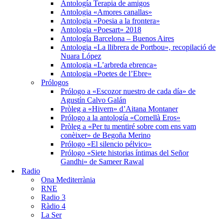
Antología Terapia de amigos
Antologia «Amores canallas»
Antologia «Poesia a la frontera»
Antologia «Poesart» 2018
Antología Barcelona – Buenos Aires
Antologia «La llibrera de Portbou», recopilació de
Nuara López
Antologia «L’arbreda ebrenca»
Antologia «Poetes de l’Ebre»
Prólogos
Prólogo a «Escozor nuestro de cada día» de
Agustín Calvo Galán
Pròleg a «Hivern» d’Aitana Montaner
Prólogo a la antología «Cornellà Eros»
Pròleg a «Per tu mentiré sobre com ens vam
conèixer» de Begoña Merino
Prólogo «El silencio pélvico»
Prólogo «Siete historias íntimas del Señor
Gandhi» de Sameer Rawal
Radio
Ona Mediterrània
RNE
Radio 3
Ràdio 4
La Ser