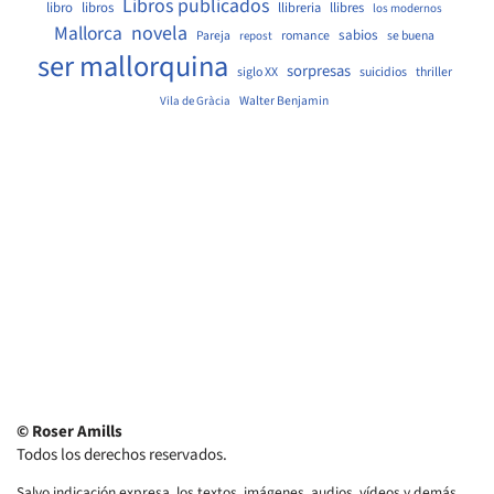
Libros publicados
libro
libros
llibreria
llibres
los modernos
Mallorca
novela
sabios
Pareja
romance
se buena
repost
ser mallorquina
sorpresas
siglo XX
suicidios
thriller
Walter Benjamin
Vila de Gràcia
© Roser Amills
Todos los derechos reservados.
Salvo indicación expresa, los textos, imágenes, audios, vídeos y demás