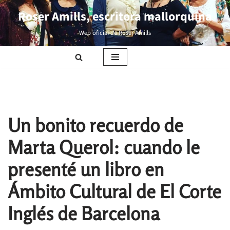
Roser Amills, escritora mallorquina
Saltar
Web oficial de Roser Amills
al
contenido
Un bonito recuerdo de
Marta Querol: cuando le
presenté un libro en
Ámbito Cultural de El Corte
Inglés de Barcelona