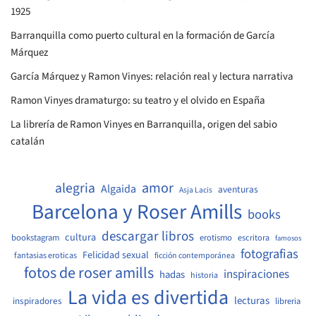
1925
Barranquilla como puerto cultural en la formación de García
Márquez
García Márquez y Ramon Vinyes: relación real y lectura narrativa
Ramon Vinyes dramaturgo: su teatro y el olvido en España
La librería de Ramon Vinyes en Barranquilla, origen del sabio
catalán
amor
alegria
Algaida
aventuras
Asja Lacis
Barcelona y Roser Amills
books
descargar libros
cultura
bookstagram
erotismo
escritora
famosos
fotografias
Felicidad sexual
fantasias eroticas
ficción contemporánea
fotos de roser amills
inspiraciones
hadas
historia
La vida es divertida
lecturas
inspiradores
libreria