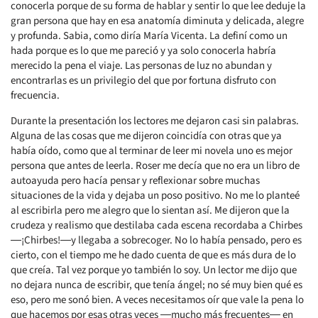
conocerla porque de su forma de hablar y sentir lo que lee deduje la
gran persona que hay en esa anatomía diminuta y delicada, alegre
y profunda. Sabia, como diría María Vicenta. La definí como un
hada porque es lo que me pareció y ya solo conocerla habría
merecido la pena el viaje. Las personas de luz no abundan y
encontrarlas es un privilegio del que por fortuna disfruto con
frecuencia.
Durante la presentación los lectores me dejaron casi sin palabras.
Alguna de las cosas que me dijeron coincidía con otras que ya
había oído, como que al terminar de leer mi novela uno es mejor
persona que antes de leerla. Roser me decía que no era un libro de
autoayuda pero hacía pensar y reflexionar sobre muchas
situaciones de la vida y dejaba un poso positivo. No me lo planteé
al escribirla pero me alegro que lo sientan así. Me dijeron que la
crudeza y realismo que destilaba cada escena recordaba a Chirbes
―¡Chirbes!―y llegaba a sobrecoger. No lo había pensado, pero es
cierto, con el tiempo me he dado cuenta de que es más dura de lo
que creía. Tal vez porque yo también lo soy. Un lector me dijo que
no dejara nunca de escribir, que tenía ángel; no sé muy bien qué es
eso, pero me sonó bien. A veces necesitamos oír que vale la pena lo
que hacemos por esas otras veces ―mucho más frecuentes― en