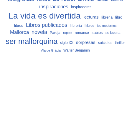
inspiraciones
inspiradores
La vida es divertida
lecturas
libro
libreria
Libros publicados
libros
llibreria
llibres
los modernos
Mallorca
novela
sabios
Pareja
romance
se buena
repost
ser mallorquina
sorpresas
siglo XX
suicidios
thriller
Vila de Gràcia
Walter Benjamin