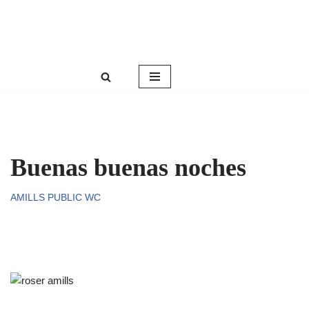
Roser Amills, escritora mallorquina
Saltar
Web oficial de Roser Amills
al
contenido
Buenas buenas noches
AMILLS PUBLIC WC