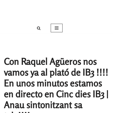
Roser Amills, escritora mallorquina
Saltar
Web oficial de Roser Amills
al
contenido
Con Raquel Agüeros nos
vamos ya al plató de IB3 !!!!
En unos minutos estamos
en directo en Cinc dies IB3 |
Anau sintonitzant sa