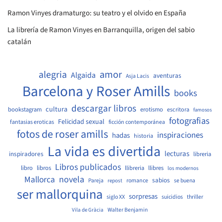
Ramon Vinyes dramaturgo: su teatro y el olvido en España
La librería de Ramon Vinyes en Barranquilla, origen del sabio
catalán
amor
alegria
Algaida
aventuras
Asja Lacis
Barcelona y Roser Amills
books
descargar libros
cultura
bookstagram
erotismo
escritora
famosos
fotografias
Felicidad sexual
fantasias eroticas
ficción contemporánea
fotos de roser amills
inspiraciones
hadas
historia
La vida es divertida
lecturas
inspiradores
libreria
Libros publicados
libro
libros
llibreria
llibres
los modernos
Mallorca
novela
sabios
Pareja
romance
se buena
repost
ser mallorquina
sorpresas
siglo XX
suicidios
thriller
Walter Benjamin
Vila de Gràcia