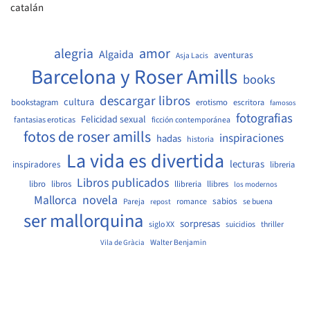
catalán
amor
alegria
Algaida
aventuras
Asja Lacis
Barcelona y Roser Amills
books
descargar libros
cultura
bookstagram
erotismo
escritora
famosos
fotografias
Felicidad sexual
fantasias eroticas
ficción contemporánea
fotos de roser amills
inspiraciones
hadas
historia
La vida es divertida
lecturas
inspiradores
libreria
Libros publicados
libro
libros
llibreria
llibres
los modernos
Mallorca
novela
sabios
Pareja
romance
se buena
repost
ser mallorquina
sorpresas
siglo XX
suicidios
thriller
Walter Benjamin
Vila de Gràcia