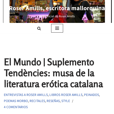
Roser Amills, escritora mallorquina
Saltar
Web oficial de Roser Amills
al
contenido
El Mundo | Suplemento
Tendències: musa de la
literatura erótica catalana
ENTREVISTAS A ROSER AMILLS
,
LIBROS ROSER AMILLS
,
PEINADOS
,
POEMAS MORBO
,
RECITALES
,
RESEÑAS
,
STYLE
4 COMENTARIOS