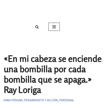
Roser Amills, escritora mallorquina
Saltar
Web oficial de Roser Amills
al
contenido
«En mi cabeza se enciende
una bombilla por cada
bombilla que se apaga.»
Ray Loriga
PARA PENSAR
,
PENSAMIENTO Y ACCIÓN
,
PERSONAL