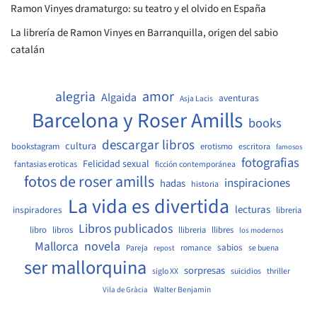
Ramon Vinyes dramaturgo: su teatro y el olvido en España
La librería de Ramon Vinyes en Barranquilla, origen del sabio
catalán
amor
alegria
Algaida
aventuras
Asja Lacis
Barcelona y Roser Amills
books
descargar libros
cultura
bookstagram
erotismo
escritora
famosos
fotografias
Felicidad sexual
fantasias eroticas
ficción contemporánea
fotos de roser amills
inspiraciones
hadas
historia
La vida es divertida
lecturas
inspiradores
libreria
Libros publicados
libro
libros
llibreria
llibres
los modernos
Mallorca
novela
sabios
Pareja
romance
se buena
repost
ser mallorquina
sorpresas
siglo XX
suicidios
thriller
Walter Benjamin
Vila de Gràcia