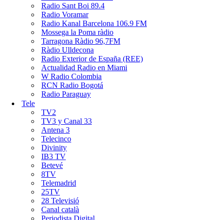
Radio Sant Boi 89.4
Radio Voramar
Radio Kanal Barcelona 106.9 FM
Mossega la Poma ràdio
Tarragona Ràdio 96,7FM
Ràdio Ulldecona
Radio Exterior de España (REE)
Actualidad Radio en Miami
W Radio Colombia
RCN Radio Bogotá
Radio Paraguay
Tele
TV2
TV3 y Canal 33
Antena 3
Telecinco
Divinity
IB3 TV
Betevé
8TV
Telemadrid
25TV
28 Televisió
Canal català
Periodista Digital