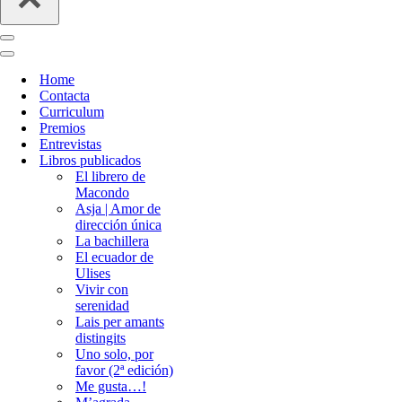
Menú
de
Menú
navegación
de
Home
navegación
Contacta
Curriculum
Premios
Entrevistas
Libros publicados
El librero de
Macondo
Asja | Amor de
dirección única
La bachillera
El ecuador de
Ulises
Vivir con
serenidad
Lais per amants
distingits
Uno solo, por
favor (2ª edición)
Me gusta…!