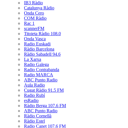
IB3 Ràdio
Catalunya Ràdio
Onda Cero
COM Ràdio
Rac 1
scannerFM
Titoieta Ràdio 108.0
Onda Vasca
Radio Euskadi
Ràdio Barcelona
Ràdio Sabadell 94.6
La Xarxa
Radio Galega
Radio Contrabanda
Radio MARCA
ABC Punto Radio
Aula Radio
Cugat Ràdio 91.5 FM
Radio Rubí
esRadio
Ràdio Berga 107.6 FM
ABC Punto Radio
Ràdio Cornellà
Ràdio Estel
Radio Canet 107.6 FM