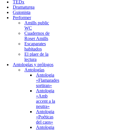
TEDx
Dramaturga
Guionista
Performer
Amills public
WC
Cuadernos de
Roser Amills
Escaparates
habitados
El plaer de la
lectura
Antologías y prólogos
Antologías
Antologia
«Flamarades
sortiran»
Antologia
«Amb
accent a la
neutra»
Antologia
«Poéticas
del caos»
Antologia