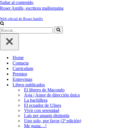
Saltar al contenido
Roser Amills, escritora mallorquina
Web oficial de Roser Amills
Buscar...
Home
Contacta
Curriculum
Premios
Entrevistas
Libros publicados
El librero de Macondo
Asja | Amor de dirección única
La bachillera
El ecuador de Ulises
Vivir con serenidad
Lais per amants distingits
Uno solo, por favor (2ª edición)
Me gusta…!