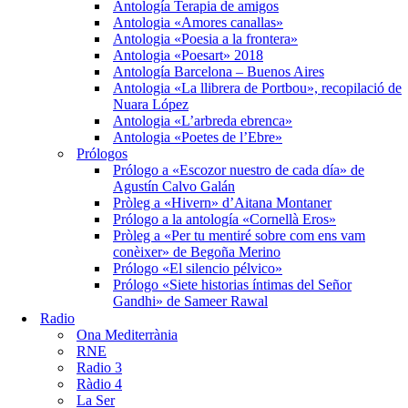
Antología Terapia de amigos
Antologia «Amores canallas»
Antologia «Poesia a la frontera»
Antologia «Poesart» 2018
Antología Barcelona – Buenos Aires
Antologia «La llibrera de Portbou», recopilació de
Nuara López
Antologia «L’arbreda ebrenca»
Antologia «Poetes de l’Ebre»
Prólogos
Prólogo a «Escozor nuestro de cada día» de
Agustín Calvo Galán
Pròleg a «Hivern» d’Aitana Montaner
Prólogo a la antología «Cornellà Eros»
Pròleg a «Per tu mentiré sobre com ens vam
conèixer» de Begoña Merino
Prólogo «El silencio pélvico»
Prólogo «Siete historias íntimas del Señor
Gandhi» de Sameer Rawal
Radio
Ona Mediterrània
RNE
Radio 3
Ràdio 4
La Ser