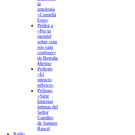
la
antología
«Cornellà
Eros»
Pròleg a
«Per tu
mentiré
sobre com
ens vam
conèixer»
de Begoña
Merino
Prólogo
«El
silencio
pélvico»
Prólogo
«Siete
historias
íntimas del
Señor
Gandhi»
de Sameer
Rawal
Radio