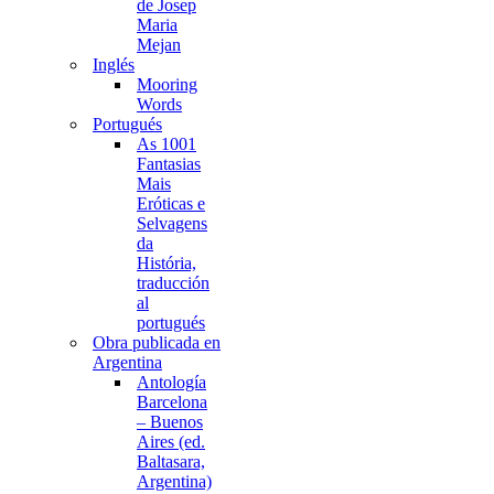
de Josep
Maria
Mejan
Inglés
Mooring
Words
Portugués
As 1001
Fantasias
Mais
Eróticas e
Selvagens
da
História,
traducción
al
portugués
Obra publicada en
Argentina
Antología
Barcelona
– Buenos
Aires (ed.
Baltasara,
Argentina)