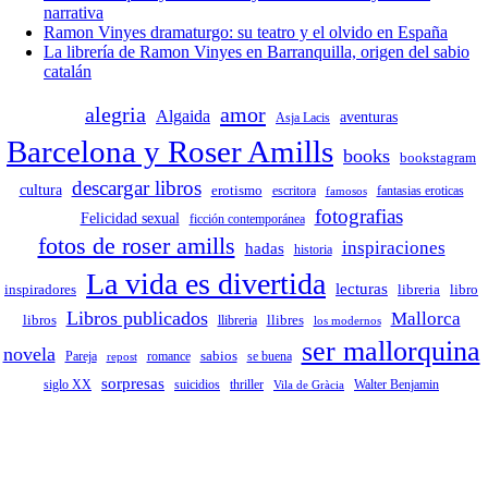
narrativa
Ramon Vinyes dramaturgo: su teatro y el olvido en España
La librería de Ramon Vinyes en Barranquilla, origen del sabio
catalán
alegria
amor
Algaida
aventuras
Asja Lacis
Barcelona y Roser Amills
books
bookstagram
descargar libros
cultura
erotismo
escritora
fantasias eroticas
famosos
fotografias
Felicidad sexual
ficción contemporánea
fotos de roser amills
inspiraciones
hadas
historia
La vida es divertida
lecturas
inspiradores
libreria
libro
Libros publicados
Mallorca
libros
llibreria
llibres
los modernos
ser mallorquina
novela
sabios
romance
Pareja
repost
se buena
sorpresas
siglo XX
suicidios
thriller
Vila de Gràcia
Walter Benjamin