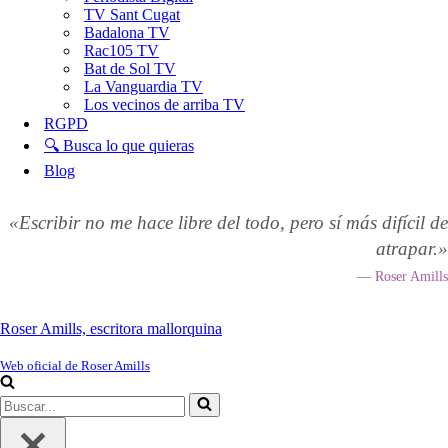
TV Sant Cugat
Badalona TV
Rac105 TV
Bat de Sol TV
La Vanguardia TV
Los vecinos de arriba TV
RGPD
🔍 Busca lo que quieras
Blog
«Escribir no me hace libre del todo, pero sí más difícil de
atrapar.»
— Roser Amills
Roser Amills, escritora mallorquina
Web oficial de Roser Amills
Buscar...