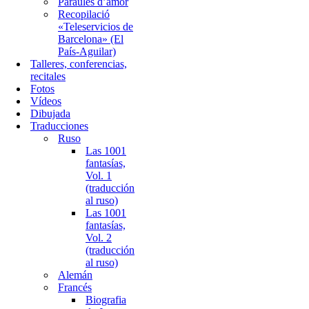
Paraules d’amor
Recopilació
«Teleservicios de
Barcelona» (El
País-Aguilar)
Talleres, conferencias,
recitales
Fotos
Vídeos
Dibujada
Traducciones
Ruso
Las 1001
fantasías,
Vol. 1
(traducción
al ruso)
Las 1001
fantasías,
Vol. 2
(traducción
al ruso)
Alemán
Francés
Biografia