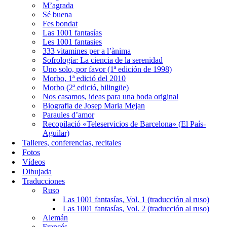
M’agrada
Sé buena
Fes bondat
Las 1001 fantasías
Les 1001 fantasies
333 vitamines per a l’ànima
Sofrología: La ciencia de la serenidad
Uno solo, por favor (1ª edición de 1998)
Morbo, 1ª edició del 2010
Morbo (2ª edició, bilingüe)
Nos casamos, ideas para una boda original
Biografia de Josep Maria Mejan
Paraules d’amor
Recopilació «Teleservicios de Barcelona» (El País-
Aguilar)
Talleres, conferencias, recitales
Fotos
Vídeos
Dibujada
Traducciones
Ruso
Las 1001 fantasías, Vol. 1 (traducción al ruso)
Las 1001 fantasías, Vol. 2 (traducción al ruso)
Alemán
Francés