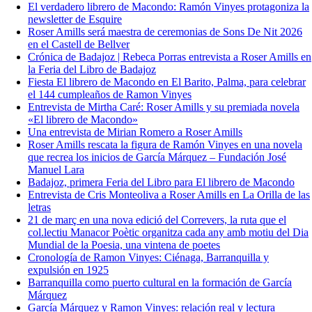
El verdadero librero de Macondo: Ramón Vinyes protagoniza la
newsletter de Esquire
Roser Amills será maestra de ceremonias de Sons De Nit 2026
en el Castell de Bellver
Crónica de Badajoz | Rebeca Porras entrevista a Roser Amills en
la Feria del Libro de Badajoz
Fiesta El librero de Macondo en El Barito, Palma, para celebrar
el 144 cumpleaños de Ramon Vinyes
Entrevista de Mirtha Caré: Roser Amills y su premiada novela
«El librero de Macondo»
Una entrevista de Mirian Romero a Roser Amills
Roser Amills rescata la figura de Ramón Vinyes en una novela
que recrea los inicios de García Márquez – Fundación José
Manuel Lara
Badajoz, primera Feria del Libro para El librero de Macondo
Entrevista de Cris Monteoliva a Roser Amills en La Orilla de las
letras
21 de març en una nova edició del Correvers, la ruta que el
col.lectiu Manacor Poètic organitza cada any amb motiu del Dia
Mundial de la Poesia, una vintena de poetes
Cronología de Ramon Vinyes: Ciénaga, Barranquilla y
expulsión en 1925
Barranquilla como puerto cultural en la formación de García
Márquez
García Márquez y Ramon Vinyes: relación real y lectura