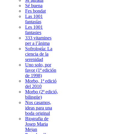
M’agrada
Sé buena
Fes bondat
Las 1001
fantasías
Les 1001
fantasies
333 vitamines
per a l’ànima
Sofrología: La
ciencia de la
serenidad
Uno solo, por
favor (1ª edición
de 1998)
Morbo, 1ª edició
del 2010
Morbo (2ª edició,
bilingüe)
Nos casamos,
ideas para una
boda original
Biografia de
Josep Maria
Mejan