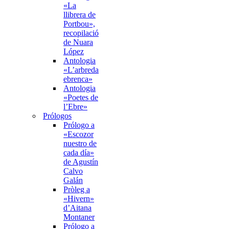
«La
llibrera de
Portbou»,
recopilació
de Nuara
López
Antologia
«L’arbreda
ebrenca»
Antologia
«Poetes de
l’Ebre»
Prólogos
Prólogo a
«Escozor
nuestro de
cada día»
de Agustín
Calvo
Galán
Pròleg a
«Hivern»
d’Aitana
Montaner
Prólogo a