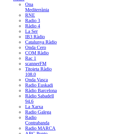
Ona
Mediterrània
RNE
Radio 3
Ràdio 4
La Ser
IB3 Ràdio
Catalunya Ràdio
Onda Cero
COM Ràdio
Rac 1
scannerFM
Titoieta Ràdio
108.0
Onda Vasca
Radio Euskadi
Ràdio Barcelona
Ràdio Sabadell
94.6
La Xarxa
Radio Galega
Radio
Contrabanda
Radio MARCA
ABC Punto