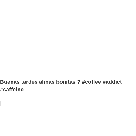
Buenas tardes almas bonitas ? #coffee #addict
#caffeine