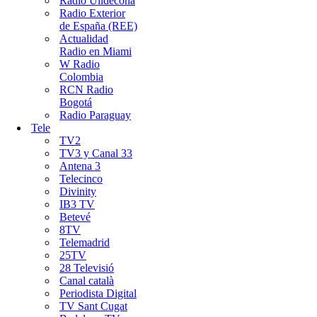
Ràdio Ulldecona
Radio Exterior
de España (REE)
Actualidad
Radio en Miami
W Radio
Colombia
RCN Radio
Bogotá
Radio Paraguay
Tele
TV2
TV3 y Canal 33
Antena 3
Telecinco
Divinity
IB3 TV
Betevé
8TV
Telemadrid
25TV
28 Televisió
Canal català
Periodista Digital
TV Sant Cugat