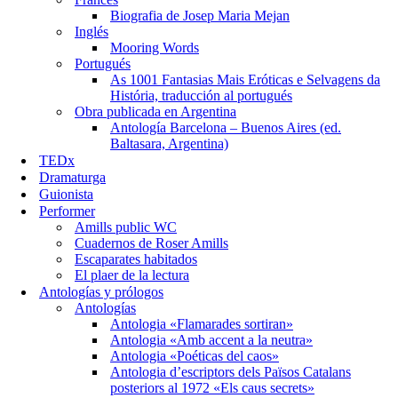
Biografia de Josep Maria Mejan
Inglés
Mooring Words
Portugués
As 1001 Fantasias Mais Eróticas e Selvagens da
História, traducción al portugués
Obra publicada en Argentina
Antología Barcelona – Buenos Aires (ed.
Baltasara, Argentina)
TEDx
Dramaturga
Guionista
Performer
Amills public WC
Cuadernos de Roser Amills
Escaparates habitados
El plaer de la lectura
Antologías y prólogos
Antologías
Antologia «Flamarades sortiran»
Antologia «Amb accent a la neutra»
Antologia «Poéticas del caos»
Antologia d’escriptors dels Països Catalans
posteriors al 1972 «Els caus secrets»