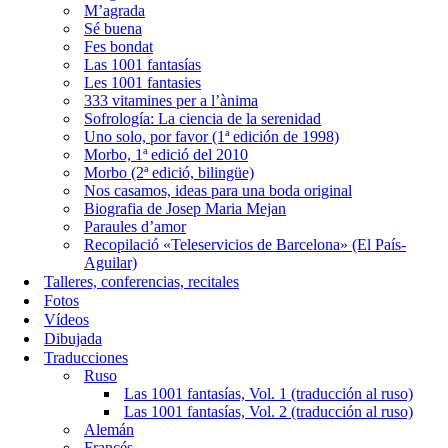
M’agrada
Sé buena
Fes bondat
Las 1001 fantasías
Les 1001 fantasies
333 vitamines per a l’ànima
Sofrología: La ciencia de la serenidad
Uno solo, por favor (1ª edición de 1998)
Morbo, 1ª edició del 2010
Morbo (2ª edició, bilingüe)
Nos casamos, ideas para una boda original
Biografia de Josep Maria Mejan
Paraules d’amor
Recopilació «Teleservicios de Barcelona» (El País-
Aguilar)
Talleres, conferencias, recitales
Fotos
Vídeos
Dibujada
Traducciones
Ruso
Las 1001 fantasías, Vol. 1 (traducción al ruso)
Las 1001 fantasías, Vol. 2 (traducción al ruso)
Alemán
Francés