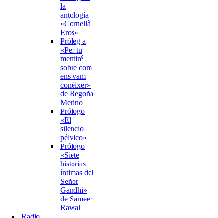
la
antología
«Cornellà
Eros»
Pròleg a
«Per tu
mentiré
sobre com
ens vam
conèixer»
de Begoña
Merino
Prólogo
«El
silencio
pélvico»
Prólogo
«Siete
historias
íntimas del
Señor
Gandhi»
de Sameer
Rawal
Radio