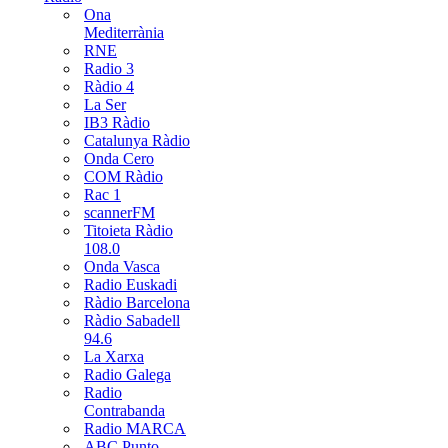
Ona
Mediterrània
RNE
Radio 3
Ràdio 4
La Ser
IB3 Ràdio
Catalunya Ràdio
Onda Cero
COM Ràdio
Rac 1
scannerFM
Titoieta Ràdio
108.0
Onda Vasca
Radio Euskadi
Ràdio Barcelona
Ràdio Sabadell
94.6
La Xarxa
Radio Galega
Radio
Contrabanda
Radio MARCA
ABC Punto