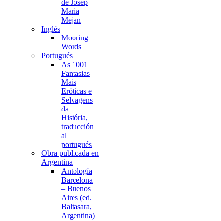
de Josep
Maria
Mejan
Inglés
Mooring
Words
Portugués
As 1001
Fantasias
Mais
Eróticas e
Selvagens
da
História,
traducción
al
portugués
Obra publicada en
Argentina
Antología
Barcelona
– Buenos
Aires (ed.
Baltasara,
Argentina)