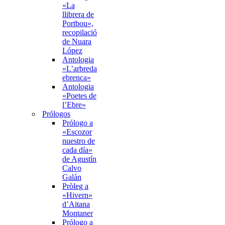
«La
llibrera de
Portbou»,
recopilació
de Nuara
López
Antologia
«L’arbreda
ebrenca»
Antologia
«Poetes de
l’Ebre»
Prólogos
Prólogo a
«Escozor
nuestro de
cada día»
de Agustín
Calvo
Galán
Pròleg a
«Hivern»
d’Aitana
Montaner
Prólogo a