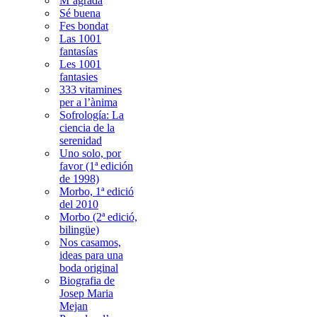
M’agrada
Sé buena
Fes bondat
Las 1001
fantasías
Les 1001
fantasies
333 vitamines
per a l’ànima
Sofrología: La
ciencia de la
serenidad
Uno solo, por
favor (1ª edición
de 1998)
Morbo, 1ª edició
del 2010
Morbo (2ª edició,
bilingüe)
Nos casamos,
ideas para una
boda original
Biografia de
Josep Maria
Mejan