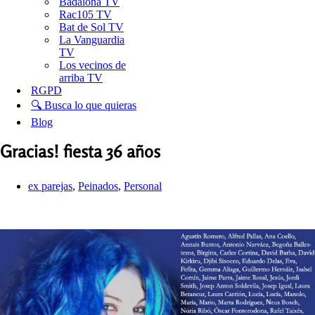
Badalona TV
Rac105 TV
Bat de Sol TV
La Vanguardia
TV
Los vecinos de
arriba TV
RGPD
🔍 Busca lo que quieras
Blog
Gracias! fiesta 36 años
ex parejas
,
Peinados
,
Personal