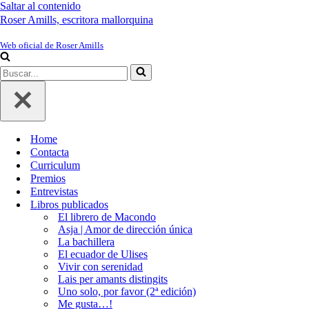
Saltar al contenido
Roser Amills, escritora mallorquina
Web oficial de Roser Amills
Buscar...
Home
Contacta
Curriculum
Premios
Entrevistas
Libros publicados
El librero de Macondo
Asja | Amor de dirección única
La bachillera
El ecuador de Ulises
Vivir con serenidad
Lais per amants distingits
Uno solo, por favor (2ª edición)
Me gusta…!