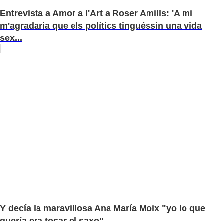
Entrevista a Amor a l'Art a Roser Amills: 'A mi
m'agradaria que els polítics tinguéssin una vida
sex...
Y decía la maravillosa Ana María Moix "yo lo que
quería era tocar el saxo"