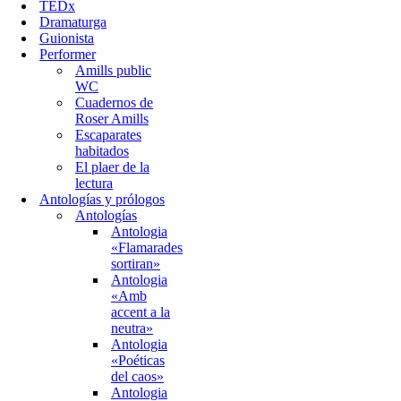
TEDx
Dramaturga
Guionista
Performer
Amills public
WC
Cuadernos de
Roser Amills
Escaparates
habitados
El plaer de la
lectura
Antologías y prólogos
Antologías
Antologia
«Flamarades
sortiran»
Antologia
«Amb
accent a la
neutra»
Antologia
«Poéticas
del caos»
Antologia