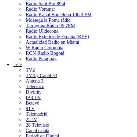
Radio Sant Boi 89.4
Radio Voramar
Radio Kanal Barcelona 106.9 FM
Mossega la Poma ràdio
Tarragona Ràdio 96,7FM
Ràdio Ulldecona
Radio Exterior de España (REE)
Actualidad Radio en Miami
W Radio Colombia
RCN Radio Bogotá
Radio Paraguay
Tele
TV2
TV3 y Canal 33
Antena 3
Telecinco
Divinity
IB3 TV
Betevé
8TV
Telemadrid
25TV
28 Televisió
Canal català
Periodista Digital