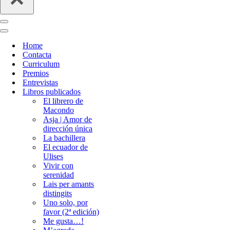
Menú
de
Menú
navegación
de
Home
navegación
Contacta
Curriculum
Premios
Entrevistas
Libros publicados
El librero de
Macondo
Asja | Amor de
dirección única
La bachillera
El ecuador de
Ulises
Vivir con
serenidad
Lais per amants
distingits
Uno solo, por
favor (2ª edición)
Me gusta…!