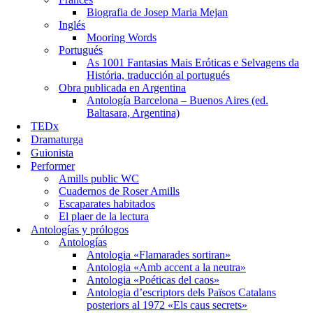
Biografia de Josep Maria Mejan
Inglés
Mooring Words
Portugués
As 1001 Fantasias Mais Eróticas e Selvagens da
História, traducción al portugués
Obra publicada en Argentina
Antología Barcelona – Buenos Aires (ed.
Baltasara, Argentina)
TEDx
Dramaturga
Guionista
Performer
Amills public WC
Cuadernos de Roser Amills
Escaparates habitados
El plaer de la lectura
Antologías y prólogos
Antologías
Antologia «Flamarades sortiran»
Antologia «Amb accent a la neutra»
Antologia «Poéticas del caos»
Antologia d’escriptors dels Països Catalans
posteriors al 1972 «Els caus secrets»