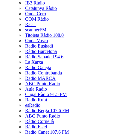
IB3 Ràdio
Catalunya Ràdio
Onda Cero
COM Ràdio
Rac 1
scannerFM
Titoieta Ràdio 108.0
Onda Vasca
Radio Euskadi
Ràdio Barcelona
Ràdio Sabadell 94.6
La Xarxa
Radio Galega
Radio Contrabanda
Radio MARCA
ABC Punto Radio
Aula Radio
Cugat Ràdio 91.5 FM
Radio Rubí
esRadio
Ràdio Berga 107.6 FM
ABC Punto Radio
Ràdio Cornellà
Ràdio Estel
Radio Canet 107.6 FM