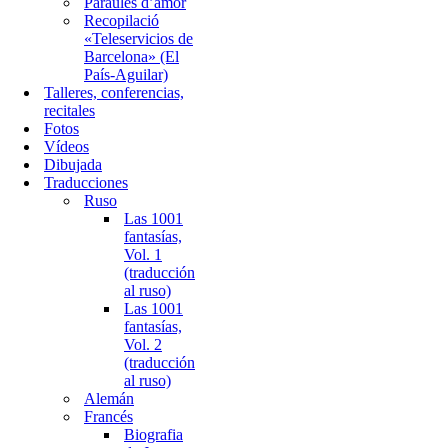
Paraules d’amor
Recopilació
«Teleservicios de
Barcelona» (El
País-Aguilar)
Talleres, conferencias,
recitales
Fotos
Vídeos
Dibujada
Traducciones
Ruso
Las 1001
fantasías,
Vol. 1
(traducción
al ruso)
Las 1001
fantasías,
Vol. 2
(traducción
al ruso)
Alemán
Francés
Biografia