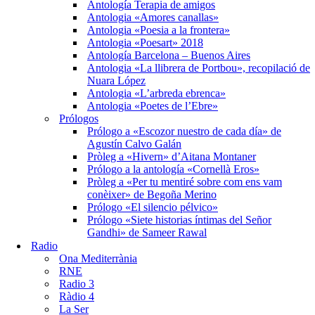
Antología Terapia de amigos
Antologia «Amores canallas»
Antologia «Poesia a la frontera»
Antologia «Poesart» 2018
Antología Barcelona – Buenos Aires
Antologia «La llibrera de Portbou», recopilació de
Nuara López
Antologia «L’arbreda ebrenca»
Antologia «Poetes de l’Ebre»
Prólogos
Prólogo a «Escozor nuestro de cada día» de
Agustín Calvo Galán
Pròleg a «Hivern» d’Aitana Montaner
Prólogo a la antología «Cornellà Eros»
Pròleg a «Per tu mentiré sobre com ens vam
conèixer» de Begoña Merino
Prólogo «El silencio pélvico»
Prólogo «Siete historias íntimas del Señor
Gandhi» de Sameer Rawal
Radio
Ona Mediterrània
RNE
Radio 3
Ràdio 4
La Ser