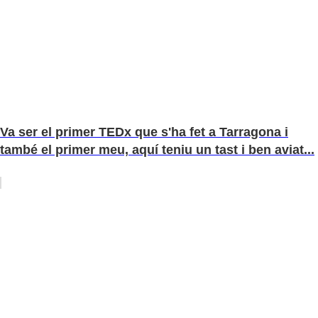
Va ser el primer TEDx que s'ha fet a Tarragona i
també el primer meu, aquí teniu un tast i ben aviat...