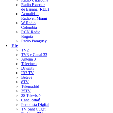
Ràdio Ulldecona
Radio Exterior
de España (REE)
Actualidad
Radio en Miami
W Radio
Colombia
RCN Radio
Bogotá
Radio Paraguay
Tele
TV2
TV3 y Canal 33
Antena 3
Telecinco
Divinity
IB3 TV
Betevé
8TV
Telemadrid
25TV
28 Televisió
Canal català
Periodista Digital
TV Sant Cugat