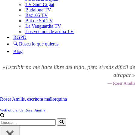
TV Sant Cugat
Badalona TV
Rac105 TV
Bat de Sol TV
La Vanguardia TV
Los vecinos de arriba TV
RGPD
🔍 Busca lo que quieras
Blog
«Escribir no me hace libre del todo, pero sí más difícil de
atrapar.»
— Roser Amills
Roser Amills, escritora mallorquina
Web oficial de Roser Amills
Buscar...