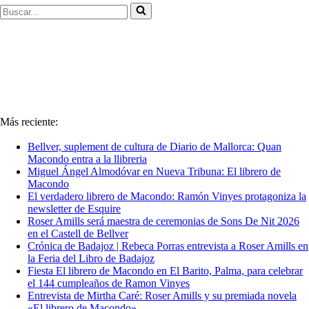
Buscar...
Más reciente:
Bellver, suplement de cultura de Diario de Mallorca: Quan
Macondo entra a la llibreria
Miguel Ángel Almodóvar en Nueva Tribuna: El librero de
Macondo
El verdadero librero de Macondo: Ramón Vinyes protagoniza la
newsletter de Esquire
Roser Amills será maestra de ceremonias de Sons De Nit 2026
en el Castell de Bellver
Crónica de Badajoz | Rebeca Porras entrevista a Roser Amills en
la Feria del Libro de Badajoz
Fiesta El librero de Macondo en El Barito, Palma, para celebrar
el 144 cumpleaños de Ramon Vinyes
Entrevista de Mirtha Caré: Roser Amills y su premiada novela
«El librero de Macondo»