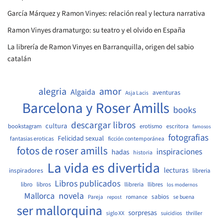
García Márquez y Ramon Vinyes: relación real y lectura narrativa
Ramon Vinyes dramaturgo: su teatro y el olvido en España
La librería de Ramon Vinyes en Barranquilla, origen del sabio
catalán
amor
alegria
Algaida
aventuras
Asja Lacis
Barcelona y Roser Amills
books
descargar libros
cultura
bookstagram
erotismo
escritora
famosos
fotografias
Felicidad sexual
fantasias eroticas
ficción contemporánea
fotos de roser amills
inspiraciones
hadas
historia
La vida es divertida
lecturas
inspiradores
libreria
Libros publicados
libro
libros
llibreria
llibres
los modernos
Mallorca
novela
sabios
Pareja
romance
se buena
repost
ser mallorquina
sorpresas
siglo XX
suicidios
thriller