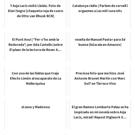
Y Asja Lacis visitó Lleida. Foto de
Catalunya ràdio | Parlem de cervell i
Diari Segre [chaqueta roja de cuero
orgasmes a Les mil i una nits
de Otto van Rhusk BCN]
El Punt Avui | "Fer-s'ho amb la
reseña de Manuel Pastor para Sé
Rodoreda", per Ada Castells (sobre
buena (búscala en Amazon)
El plaer de la lectura de Roser A...
Con una de las faldas que trajo
Preciosa foto que me hizo José
Efecto Limón al escaparate de La
Antonio Brunet Martín con Marc
Mallorquina
Sol? en Tàrraco Viva
el sexo y Madonna
El gran Ramon Lombarte Palau se ha
inspirado en mi novela sobre Asja
Lacis, mirad! Repost Digiwork 0...