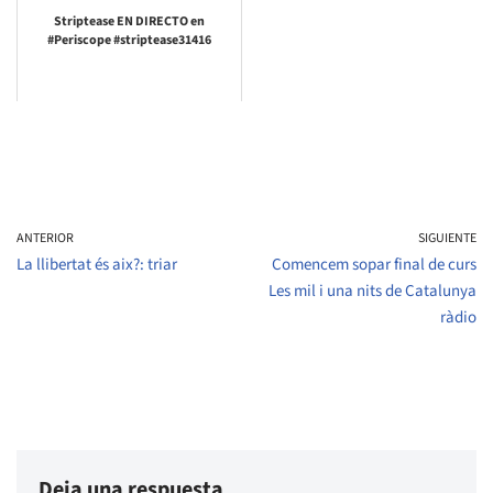
Striptease EN DIRECTO en
#Periscope #striptease31416
ANTERIOR
SIGUIENTE
La llibertat és aix?: triar
Comencem sopar final de curs
Les mil i una nits de Catalunya
ràdio
Deja una respuesta