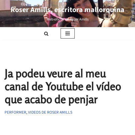
Roser Amills, escritora mallorquina
Saltar
Web oficial de Roser Amills
al
contenido
Ja podeu veure al meu
canal de Youtube el vídeo
que acabo de penjar
PERFORMER
,
VIDEOS DE ROSER AMILLS