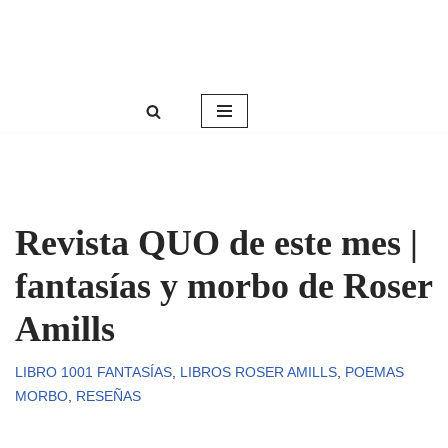
Roser Amills, escritora mallorquina
Saltar
Web oficial de Roser Amills
al
contenido
Revista QUO de este mes |
fantasías y morbo de Roser
Amills
LIBRO 1001 FANTASÍAS
,
LIBROS ROSER AMILLS
,
POEMAS
MORBO
,
RESEÑAS