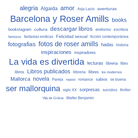
alegria
amor
Algaida
aventuras
Asja Lacis
Barcelona y Roser Amills
books
descargar libros
cultura
bookstagram
erotismo
escritora
Felicidad sexual
fantasias eroticas
ficción contemporánea
famosos
fotos de roser amills
fotografias
hadas
historia
inspiraciones
inspiradores
La vida es divertida
lecturas
libro
libreria
Libros publicados
libros
llibreria
llibres
los modernos
Mallorca
novela
sabios
Pareja
romance
se buena
repost
ser mallorquina
sorpresas
siglo XX
suicidios
thriller
Vila de Gràcia
Walter Benjamin