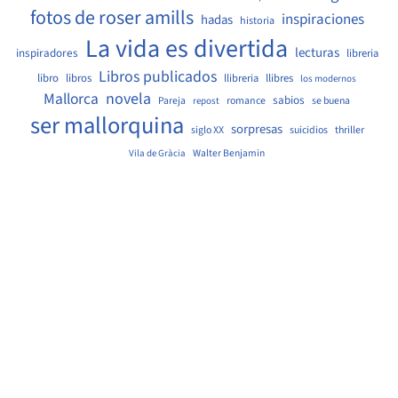
fotos de roser amills
inspiraciones
hadas
historia
La vida es divertida
lecturas
inspiradores
libreria
Libros publicados
libro
libros
llibreria
llibres
los modernos
Mallorca
novela
sabios
Pareja
romance
se buena
repost
ser mallorquina
sorpresas
siglo XX
suicidios
thriller
Walter Benjamin
Vila de Gràcia