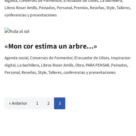
Algaida
,
Converses de Formentor
,
El ecuador de Ulises
,
La bachillera
,
Libros Roser Amills
,
Peinados
,
Personal
,
Premios
,
Reseñas
,
Style
,
Talleres,
conferencias y presentaciones
«Mon cor estima un arbre…»
Agenda social
,
Converses de Formentor
,
El ecuador de Ulises
,
Inspiracion
digital
,
La bachillera
,
Libros Roser Amills
,
Obra
,
PARA PENSAR
,
Peinados
,
Personal
,
Reseñas
,
Style
,
Talleres, conferencias y presentaciones
« Anterior
1
2
3