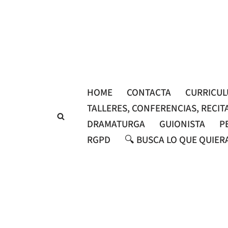
Saltar
al
contenido
HOME
CONTACTA
CURRICU
TALLERES, CONFERENCIAS, RECIT
DRAMATURGA
GUIONISTA
P
RGPD
🔍 BUSCA LO QUE QUIER