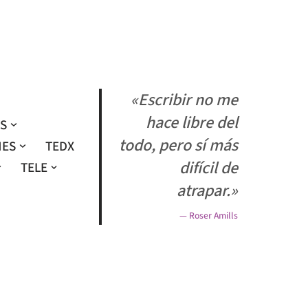
«Escribir no me
hace libre del
OS
todo, pero sí más
NES
TEDX
difícil de
TELE
atrapar.»
— Roser Amills