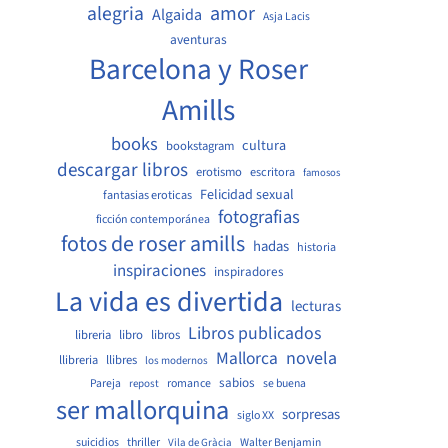
amor
alegria
Algaida
Asja Lacis
aventuras
Barcelona y Roser
Amills
books
cultura
bookstagram
descargar libros
erotismo
escritora
famosos
Felicidad sexual
fantasias eroticas
fotografias
ficción contemporánea
fotos de roser amills
hadas
historia
inspiraciones
inspiradores
La vida es divertida
lecturas
Libros publicados
libreria
libro
libros
Mallorca
novela
llibreria
llibres
los modernos
sabios
Pareja
romance
se buena
repost
ser mallorquina
sorpresas
siglo XX
suicidios
thriller
Walter Benjamin
Vila de Gràcia