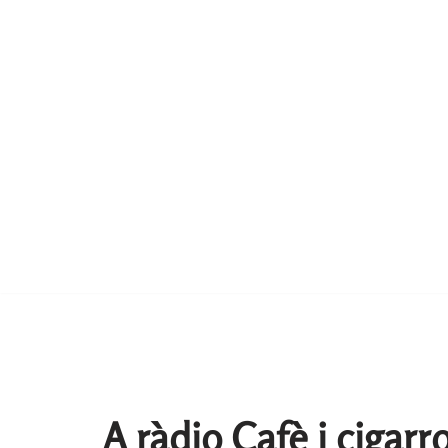
A ràdio Cafè i cigarr