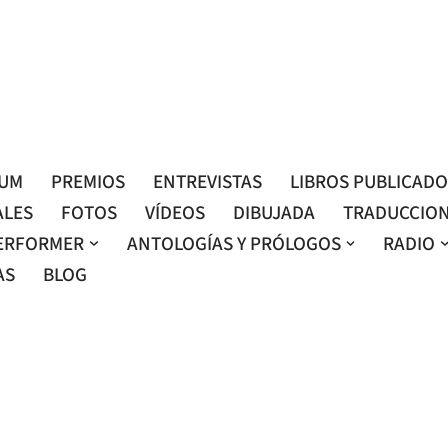
Roser Amills, escritora mallorquina
Web oficial de Roser Amills
LUM
PREMIOS
ENTREVISTAS
LIBROS PUBLICAD
ALES
FOTOS
VÍDEOS
DIBUJADA
TRADUCCIO
ERFORMER
ANTOLOGÍAS Y PRÓLOGOS
RADIO
AS
BLOG