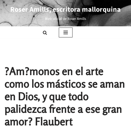
Roser Amills, escritora mallorquina
Saltar
Web oficial de Roser Amills
al
contenido
?Am?monos en el arte
como los másticos se aman
en Dios, y que todo
palidezca frente a ese gran
amor? Flaubert