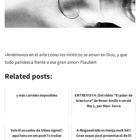
«Amémonos en el arte como los místicos se aman en Dios, y que
todo palidezca frente a ese gran amor» Flaubert
Related posts:
y más carteles imposibles
ENTREVISTA | Del vídeo "El plaer de
la lectura" de Roser Amills a versió
Rac1, per Marc Serra
Vols El ecuador de Ulises signat?
A #biguesiriells es menja molt bé!!
aquí tens on em podr?s trobar
Gran sopar post presentació de El