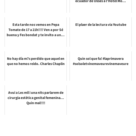
ecuador de Ulises a l'Hotel Mo...
Esta tarde nos vemos en Pepa
El plaer de la lectura via Youtube
Tomate de 17 a 21h!!!! Ven a por Sé
buena y Fes bondat y te invito a un...
No hay día m?s perdido que aquel en
Quin sol que fa! #laprimavera
que no hemos reido. Charles Chaplin
#solsoletvinemaveurevinemaveure
Avui a Les mil i una nits parlarem de
cirurgia estètica genital femenina...
Quin mal!!!!