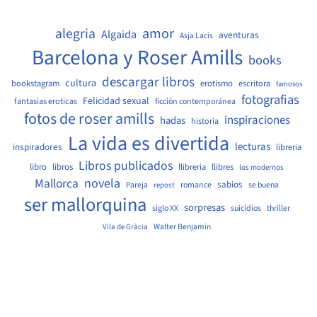
amor
alegria
Algaida
aventuras
Asja Lacis
Barcelona y Roser Amills
books
descargar libros
cultura
bookstagram
erotismo
escritora
famosos
fotografias
Felicidad sexual
fantasias eroticas
ficción contemporánea
fotos de roser amills
inspiraciones
hadas
historia
La vida es divertida
lecturas
inspiradores
libreria
Libros publicados
libro
libros
llibreria
llibres
los modernos
Mallorca
novela
sabios
Pareja
romance
se buena
repost
ser mallorquina
sorpresas
siglo XX
suicidios
thriller
Walter Benjamin
Vila de Gràcia