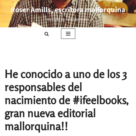
Roser Amills, escritora mallorquina
Saltar
Web oficial de Roser Amills
al
contenido
He conocido a uno de los 3
responsables del
nacimiento de #ifeelbooks,
gran nueva editorial
mallorquina!!