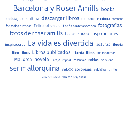
Barcelona y Roser Amills
books
descargar libros
cultura
bookstagram
erotismo
escritora
famosos
fotografias
Felicidad sexual
fantasias eroticas
ficción contemporánea
fotos de roser amills
inspiraciones
hadas
historia
La vida es divertida
lecturas
inspiradores
libreria
Libros publicados
libro
libros
llibreria
llibres
los modernos
Mallorca
novela
sabios
Pareja
romance
se buena
repost
ser mallorquina
sorpresas
siglo XX
suicidios
thriller
Walter Benjamin
Vila de Gràcia