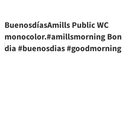
BuenosdíasAmills Public WC
monocolor.#amillsmorning Bon
dia #buenosdias #goodmorning