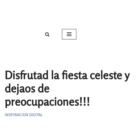
Roser Amills, escritora mallorquina
Saltar
Web oficial de Roser Amills
al
contenido
Disfrutad la fiesta celeste y
dejaos de
preocupaciones!!!
INSPIRACION DIGITAL