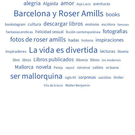
amor
alegria
Algaida
aventuras
Asja Lacis
Barcelona y Roser Amills
books
descargar libros
cultura
bookstagram
erotismo
escritora
famosos
fotografias
Felicidad sexual
fantasias eroticas
ficción contemporánea
fotos de roser amills
inspiraciones
hadas
historia
La vida es divertida
lecturas
inspiradores
libreria
Libros publicados
libro
libros
llibreria
llibres
los modernos
Mallorca
novela
sabios
Pareja
romance
se buena
repost
ser mallorquina
sorpresas
siglo XX
suicidios
thriller
Walter Benjamin
Vila de Gràcia