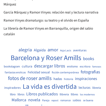
Márquez
García Márquez y Ramon Vinyes: relación real y lectura narrativa
Ramon Vinyes dramaturgo: su teatro y el olvido en España
La librería de Ramon Vinyes en Barranquilla, origen del sabio
catalán
amor
alegria
Algaida
aventuras
Asja Lacis
Barcelona y Roser Amills
books
descargar libros
cultura
bookstagram
erotismo
escritora
famosos
fotografias
Felicidad sexual
fantasias eroticas
ficción contemporánea
fotos de roser amills
inspiraciones
hadas
historia
La vida es divertida
lecturas
inspiradores
libreria
Libros publicados
libro
libros
llibreria
llibres
los modernos
Mallorca
novela
sabios
Pareja
romance
se buena
repost