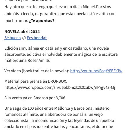
Hay otro que se lo tengo que llevar un día a Miquel.Por si os
animáis a leerla, os garantizo que esta novela está escrita con
mucho amor.
¿Te apuntas?
NOVELA abril 2014
Sé buena
///
Fes bondat
Edición simultánea en catalán y en castellano, una novela
absorbente, adictiva e inolvidablemente mágica de la escritora
mallorquina Roser Amills
Ver vídeo (book trailer de la novela):
http://youtu.be/FcqtYFEFsTw
Material para prensa en DROPBOX:
https://www.dropbox.com/sh/u6bbbmzk2k0zubw/nFYgv43-Mj
A la venta ya en Amazon por 3,70€
Una saga de 100 años entre Mallorca y Barcelona: misterio,
romances al límite, una liberadora de bonsáis, un viejo
coleccionista, la incomunicación y las leyendas de un pueblo
anclado en el pasado entre hadas y encantadas, el dolor que