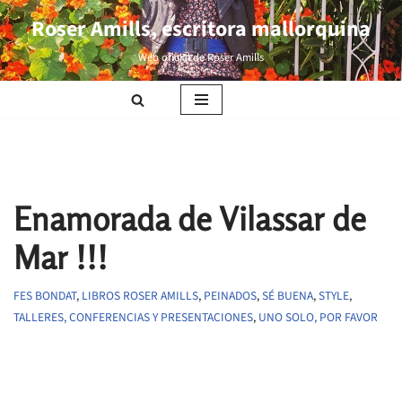
Roser Amills, escritora mallorquina
Saltar
Web oficial de Roser Amills
al
contenido
Enamorada de Vilassar de
Mar !!!
FES BONDAT
,
LIBROS ROSER AMILLS
,
PEINADOS
,
SÉ BUENA
,
STYLE
,
TALLERES, CONFERENCIAS Y PRESENTACIONES
,
UNO SOLO, POR FAVOR