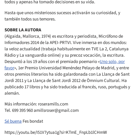
todos y apenas ha tomado decisiones en su vida.
Hasta que unos misteriosos sucesos activarán su curiosidad, y
también todos sus temores.
SOBRE LA AUTORA
(Algaida, Mallorca, 1974) es escritora y periodista, Micrófono de
Informadores 2014 de la APEI-PRTVI. Vive inmersa en dos mundos:
la veloz actualidad (trabaja habitualmente en TVE La 2, Catalunya
Ràdio y La vanguardia online) y su precoz vocación, la escritura.
Despuntó a los 19 años con el premiado poemario «
Uno solo, por
favor
», 1er Premio Universidad Menéndez Pelayo de Madrid, y entre
otros premios literarios ha sido galardonada con La Llança de Sant
Jordi 2011 y La Llança de Sant Jordi 2012 de Òmnium Cultural. Ha
publicado 17 libros y ha sido traducida al francés, ruso, portugués y
alemán.
Más información: roseramills.com
Tel. 699 395 960 amillsroser@gmail.com
Sé buena
Fes bondat
https://youtu.be/I51V7ytua1g?si=KTmE_FnpLb1lCHmW