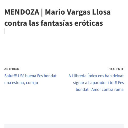
MENDOZA | Mario Vargas Llosa
contra las fantasías eróticas
ANTERIOR
SIGUIENTE
Salut!!! I Sé buena Fes bondat
A Llibreria Índex ens han deixat
una estona, com jo
signar a l’aparador i tot!! Fes
bondat i Amor contra roma