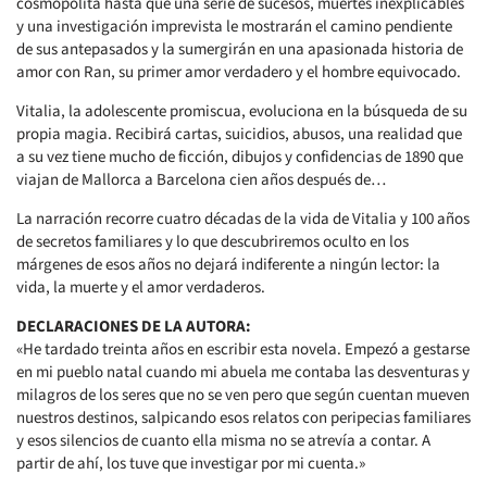
cosmopolita hasta que una serie de sucesos, muertes inexplicables
y una investigación imprevista le mostrarán el camino pendiente
de sus antepasados y la sumergirán en una apasionada historia de
amor con Ran, su primer amor verdadero y el hombre equivocado.
Vitalia, la adolescente promiscua, evoluciona en la búsqueda de su
propia magia. Recibirá cartas, suicidios, abusos, una realidad que
a su vez tiene mucho de ficción, dibujos y confidencias de 1890 que
viajan de Mallorca a Barcelona cien años después de…
La narración recorre cuatro décadas de la vida de Vitalia y 100 años
de secretos familiares y lo que descubriremos oculto en los
márgenes de esos años no dejará indiferente a ningún lector: la
vida, la muerte y el amor verdaderos.
DECLARACIONES DE LA AUTORA:
«He tardado treinta años en escribir esta novela. Empezó a gestarse
en mi pueblo natal cuando mi abuela me contaba las desventuras y
milagros de los seres que no se ven pero que según cuentan mueven
nuestros destinos, salpicando esos relatos con peripecias familiares
y esos silencios de cuanto ella misma no se atrevía a contar. A
partir de ahí, los tuve que investigar por mi cuenta.»