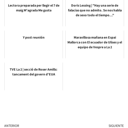
Lectora preparada per llegir el 7 de
Doris Lessing | "Hay una serie de
maig M'agrada Me gusta
falacias que no admito. Se nos habla
de sexo todo el tiempo..."
Y post reunión
Maravillosa mañana en Espai
Mallorca con El ecuador de Ulises y el
equipo de Vespre a La 2
TVE La 2 | secció de Roser Amills:
tancament del govern d'EUA
ANTERIOR
SIGUIENTE