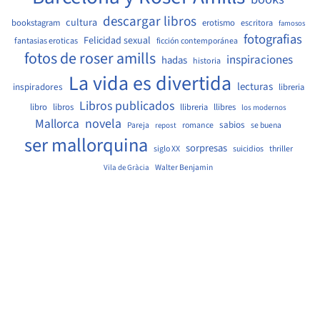
descargar libros
cultura
bookstagram
erotismo
escritora
famosos
fotografias
Felicidad sexual
fantasias eroticas
ficción contemporánea
fotos de roser amills
inspiraciones
hadas
historia
La vida es divertida
lecturas
inspiradores
libreria
Libros publicados
libro
libros
llibreria
llibres
los modernos
Mallorca
novela
sabios
Pareja
romance
se buena
repost
ser mallorquina
sorpresas
siglo XX
suicidios
thriller
Walter Benjamin
Vila de Gràcia