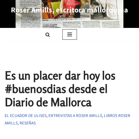
Roser Amills, escritora mallorquina
Saltar
Web oficial de Roser Amills
al
contenido
Es un placer dar hoy los
#buenosdias desde el
Diario de Mallorca
EL ECUADOR DE ULISES
,
ENTREVISTAS A ROSER AMILLS
,
LIBROS ROSER
AMILLS
,
RESEÑAS