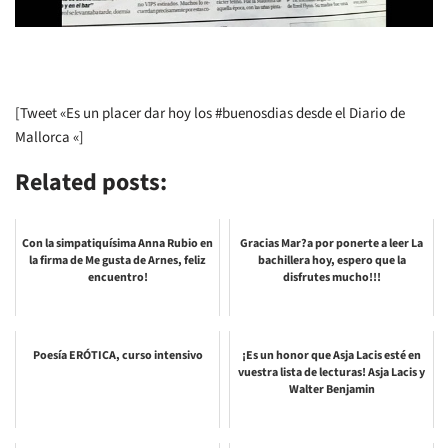
[Tweet «Es un placer dar hoy los #buenosdias desde el Diario de
Mallorca «]
Related posts:
Con la simpatiquísima Anna Rubio en
Gracias Mar?a por ponerte a leer La
la firma de Me gusta de Arnes, feliz
bachillera hoy, espero que la
encuentro!
disfrutes mucho!!!
Poesía ERÓTICA, curso intensivo
¡Es un honor que Asja Lacis esté en
vuestra lista de lecturas! Asja Lacis y
Walter Benjamin