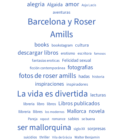
amor
alegria
Algaida
Asja Lacis
aventuras
Barcelona y Roser
Amills
books
cultura
bookstagram
descargar libros
erotismo
escritora
famosos
Felicidad sexual
fantasias eroticas
fotografias
ficción contemporánea
fotos de roser amills
hadas
historia
inspiraciones
inspiradores
La vida es divertida
lecturas
Libros publicados
libreria
libro
libros
Mallorca
novela
llibreria
llibres
los modernos
sabios
Pareja
romance
se buena
repost
ser mallorquina
sorpresas
siglo XX
suicidios
thriller
Walter Benjamin
Vila de Gràcia