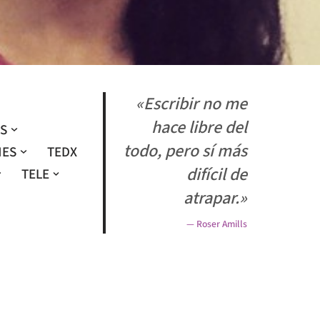
«Escribir no me
hace libre del
OS
todo, pero sí más
NES
TEDX
difícil de
TELE
atrapar.»
— Roser Amills