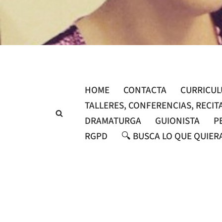
Saltar
al
contenido
HOME
CONTACTA
CURRICU
TALLERES, CONFERENCIAS, RECIT
DRAMATURGA
GUIONISTA
P
RGPD
🔍 BUSCA LO QUE QUIER