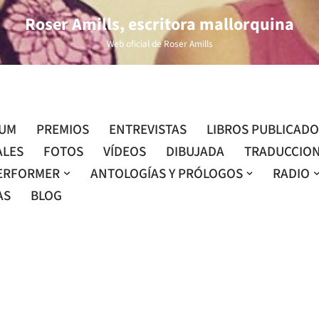
Roser Amills, escritora mallorquina
Web oficial de Roser Amills
LUM
PREMIOS
ENTREVISTAS
LIBROS PUBLICAD
ALES
FOTOS
VÍDEOS
DIBUJADA
TRADUCCIO
ERFORMER
ANTOLOGÍAS Y PRÓLOGOS
RADIO
AS
BLOG