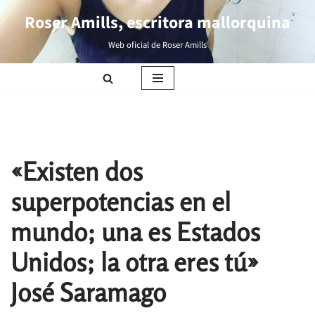
Roser Amills, escritora mallorquina
Saltar
Web oficial de Roser Amills
al
contenido
«Existen dos
superpotencias en el
mundo; una es Estados
Unidos; la otra eres tú»
José Saramago