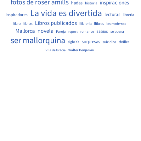
fotos de roser amills
inspiraciones
hadas
historia
La vida es divertida
lecturas
inspiradores
libreria
Libros publicados
libro
libros
llibreria
llibres
los modernos
Mallorca
novela
sabios
Pareja
romance
se buena
repost
ser mallorquina
sorpresas
siglo XX
suicidios
thriller
Walter Benjamin
Vila de Gràcia