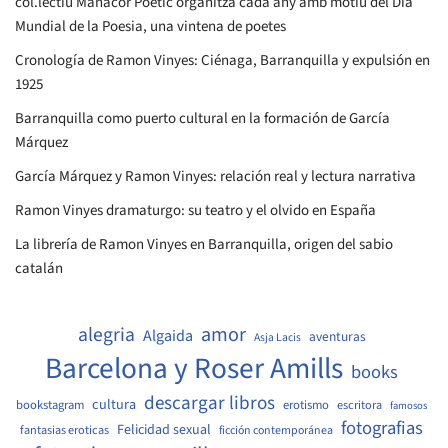
col.lectiu Manacor Poètic organitza cada any amb motiu del Dia
Mundial de la Poesia, una vintena de poetes
Cronología de Ramon Vinyes: Ciénaga, Barranquilla y expulsión en
1925
Barranquilla como puerto cultural en la formación de García
Márquez
García Márquez y Ramon Vinyes: relación real y lectura narrativa
Ramon Vinyes dramaturgo: su teatro y el olvido en España
La librería de Ramon Vinyes en Barranquilla, origen del sabio
catalán
amor
alegria
Algaida
aventuras
Asja Lacis
Barcelona y Roser Amills
books
descargar libros
cultura
bookstagram
erotismo
escritora
famosos
fotografias
Felicidad sexual
fantasias eroticas
ficción contemporánea