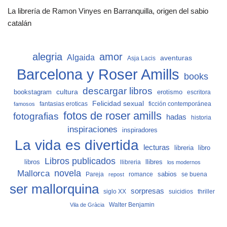
La librería de Ramon Vinyes en Barranquilla, origen del sabio
catalán
alegria
amor
Algaida
aventuras
Asja Lacis
Barcelona y Roser Amills
books
descargar libros
cultura
bookstagram
erotismo
escritora
Felicidad sexual
fantasias eroticas
ficción contemporánea
famosos
fotos de roser amills
fotografias
hadas
historia
inspiraciones
inspiradores
La vida es divertida
lecturas
libro
libreria
Libros publicados
libros
llibreria
llibres
los modernos
Mallorca
novela
sabios
Pareja
romance
se buena
repost
ser mallorquina
sorpresas
siglo XX
suicidios
thriller
Vila de Gràcia
Walter Benjamin