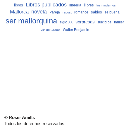
Libros publicados
libros
llibreria
llibres
los modernos
Mallorca
novela
sabios
Pareja
romance
se buena
repost
ser mallorquina
sorpresas
siglo XX
suicidios
thriller
Vila de Gràcia
Walter Benjamin
© Roser Amills
Todos los derechos reservados.