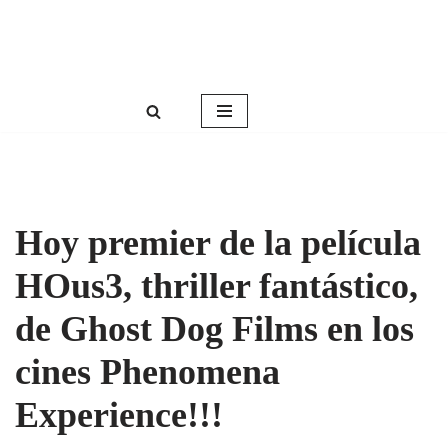
Roser Amills, escritora mallorquina
Saltar
Web oficial de Roser Amills
al
contenido
Hoy premier de la película
HOus3, thriller fantástico,
de Ghost Dog Films en los
cines Phenomena
Experience!!!