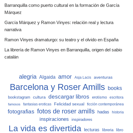
Barranquilla como puerto cultural en la formación de García
Márquez
García Márquez y Ramon Vinyes: relación real y lectura
narrativa
Ramon Vinyes dramaturgo: su teatro y el olvido en España
La librería de Ramon Vinyes en Barranquilla, origen del sabio
catalán
alegria
amor
Algaida
aventuras
Asja Lacis
Barcelona y Roser Amills
books
descargar libros
cultura
bookstagram
erotismo
escritora
Felicidad sexual
fantasias eroticas
ficción contemporánea
famosos
fotos de roser amills
fotografias
hadas
historia
inspiraciones
inspiradores
La vida es divertida
lecturas
libro
libreria