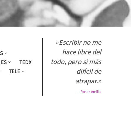
«Escribir no me
hace libre del
OS
todo, pero sí más
NES
TEDX
difícil de
TELE
atrapar.»
— Roser Amills