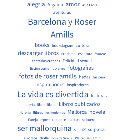
amor
alegria
Algaida
Asja Lacis
aventuras
Barcelona y Roser
Amills
books
cultura
bookstagram
descargar libros
erotismo
escritora
famosos
Felicidad sexual
fantasias eroticas
fotografias
ficción contemporánea
fotos de roser amills
hadas
historia
inspiraciones
inspiradores
La vida es divertida
lecturas
Libros publicados
libreria
libro
libros
Mallorca
novela
llibreria
llibres
los modernos
sabios
Pareja
romance
se buena
repost
ser mallorquina
sorpresas
siglo XX
suicidios
thriller
Walter Benjamin
Vila de Gràcia