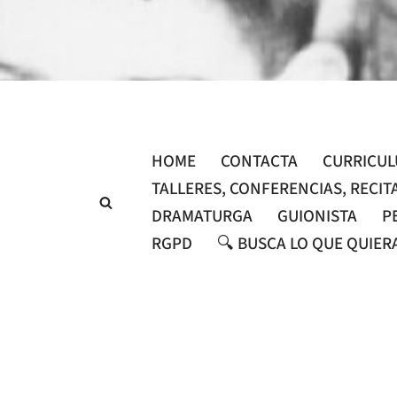
Saltar
al
contenido
HOME
CONTACTA
CURRICU
TALLERES, CONFERENCIAS, RECIT
DRAMATURGA
GUIONISTA
P
RGPD
🔍 BUSCA LO QUE QUIER