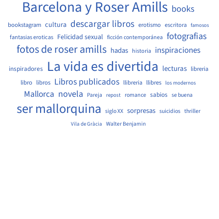
Barcelona y Roser Amills
books
descargar libros
cultura
bookstagram
erotismo
escritora
famosos
fotografias
Felicidad sexual
fantasias eroticas
ficción contemporánea
fotos de roser amills
inspiraciones
hadas
historia
La vida es divertida
lecturas
inspiradores
libreria
Libros publicados
libro
libros
llibreria
llibres
los modernos
Mallorca
novela
sabios
Pareja
romance
se buena
repost
ser mallorquina
sorpresas
siglo XX
suicidios
thriller
Walter Benjamin
Vila de Gràcia