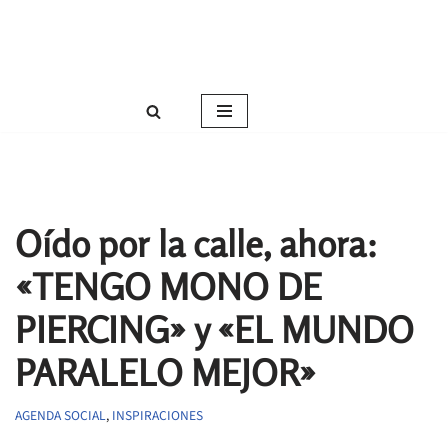
Roser Amills, escritora mallorquina
Saltar
Web oficial de Roser Amills
al
contenido
Oído por la calle, ahora:
«TENGO MONO DE
PIERCING» y «EL MUNDO
PARALELO MEJOR»
AGENDA SOCIAL
,
INSPIRACIONES