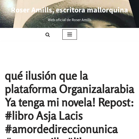
Roser Amills, escritora mallorquina
Saltar
Web oficial de Roser Amills
al
contenido
qué ilusión que la
plataforma Organizalarabia
Ya tenga mi novela! Repost:
#libro Asja Lacis
#amordedireccionunica