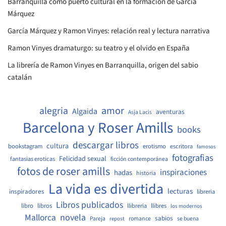
Barranquilla como puerto cultural en la formación de García
Márquez
García Márquez y Ramon Vinyes: relación real y lectura narrativa
Ramon Vinyes dramaturgo: su teatro y el olvido en España
La librería de Ramon Vinyes en Barranquilla, origen del sabio
catalán
amor
alegria
Algaida
aventuras
Asja Lacis
Barcelona y Roser Amills
books
descargar libros
cultura
bookstagram
erotismo
escritora
famosos
fotografias
Felicidad sexual
fantasias eroticas
ficción contemporánea
fotos de roser amills
inspiraciones
hadas
historia
La vida es divertida
lecturas
inspiradores
libreria
Libros publicados
libro
libros
llibreria
llibres
los modernos
Mallorca
novela
sabios
Pareja
romance
se buena
repost