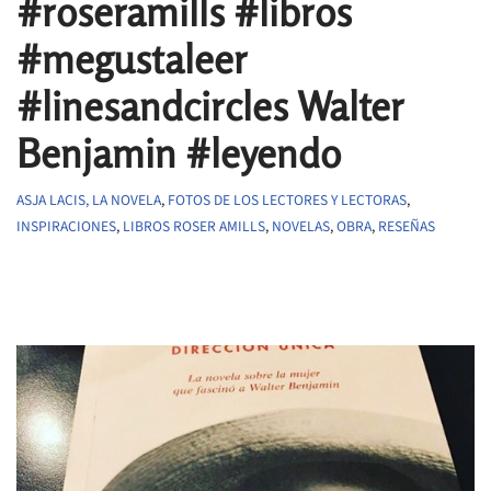
#roseramills #libros
#megustaleer
#linesandcircles Walter
Benjamin #leyendo
ASJA LACIS, LA NOVELA
,
FOTOS DE LOS LECTORES Y LECTORAS
,
INSPIRACIONES
,
LIBROS ROSER AMILLS
,
NOVELAS
,
OBRA
,
RESEÑAS