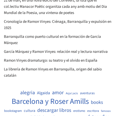
21 de març en una nova edició del Correvers, la ruta que el
col.lectiu Manacor Poètic organitza cada any amb motiu del Dia
Mundial de la Poesia, una vintena de poetes
Cronología de Ramon Vinyes: Ciénaga, Barranquilla y expulsión en
1925
Barranquilla como puerto cultural en la formación de García
Márquez
García Márquez y Ramon Vinyes: relación real y lectura narrativa
Ramon Vinyes dramaturgo: su teatro y el olvido en España
La librería de Ramon Vinyes en Barranquilla, origen del sabio
catalán
amor
alegria
Algaida
aventuras
Asja Lacis
Barcelona y Roser Amills
books
descargar libros
cultura
bookstagram
erotismo
escritora
famosos