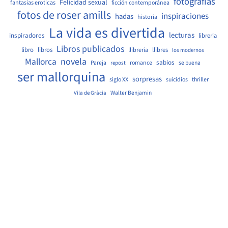
fotografias
Felicidad sexual
fantasias eroticas
ficción contemporánea
fotos de roser amills
inspiraciones
hadas
historia
La vida es divertida
lecturas
inspiradores
libreria
Libros publicados
libro
libros
llibreria
llibres
los modernos
Mallorca
novela
sabios
Pareja
romance
se buena
repost
ser mallorquina
sorpresas
siglo XX
suicidios
thriller
Walter Benjamin
Vila de Gràcia