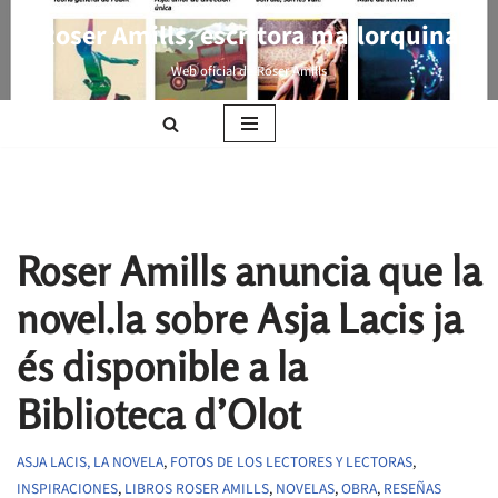
Roser Amills, escritora mallorquina
Saltar
Web oficial de Roser Amills
al
contenido
Roser Amills anuncia que la
novel.la sobre Asja Lacis ja
és disponible a la
Biblioteca d’Olot
ASJA LACIS, LA NOVELA
,
FOTOS DE LOS LECTORES Y LECTORAS
,
INSPIRACIONES
,
LIBROS ROSER AMILLS
,
NOVELAS
,
OBRA
,
RESEÑAS