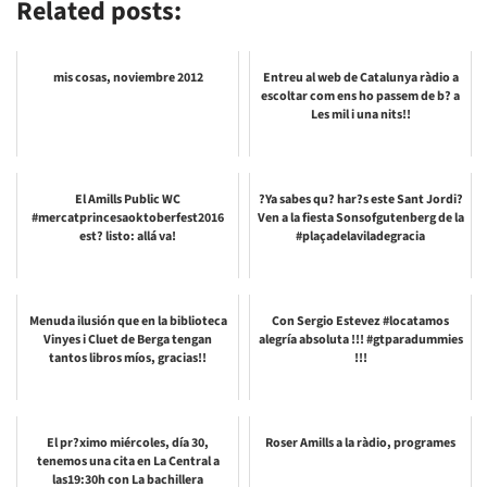
Related posts:
mis cosas, noviembre 2012
Entreu al web de Catalunya ràdio a
escoltar com ens ho passem de b? a
Les mil i una nits!!
El Amills Public WC
?Ya sabes qu? har?s este Sant Jordi?
#mercatprincesaoktoberfest2016
Ven a la fiesta Sonsofgutenberg de la
est? listo: allá va!
#plaçadelaviladegracia
Menuda ilusión que en la biblioteca
Con Sergio Estevez #locatamos
Vinyes i Cluet de Berga tengan
alegría absoluta !!! #gtparadummies
tantos libros míos, gracias!!
!!!
El pr?ximo miércoles, día 30,
Roser Amills a la ràdio, programes
tenemos una cita en La Central a
las19:30h con La bachillera