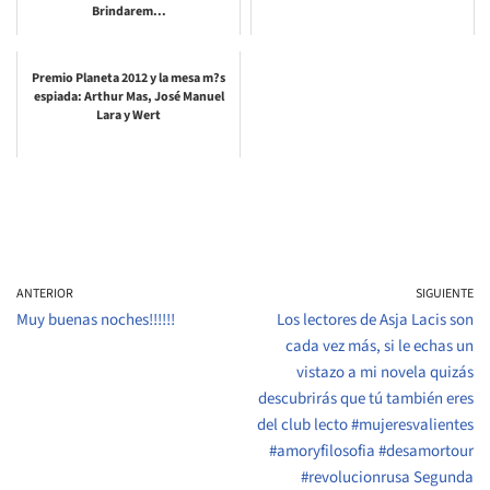
Brindarem...
Premio Planeta 2012 y la mesa m?s
espiada: Arthur Mas, José Manuel
Lara y Wert
ANTERIOR
SIGUIENTE
Muy buenas noches!!!!!!
Los lectores de Asja Lacis son
cada vez más, si le echas un
vistazo a mi novela quizás
descubrirás que tú también eres
del club lecto #mujeresvalientes
#amoryfilosofia #desamortour
#revolucionrusa Segunda