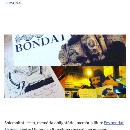
PERSONAL
Solemnitat, festa, memòria obligatòria, memòria lliure
Fes bondat
Sé buena
entre Mallorca y Barcelona (búscala en Amazon)