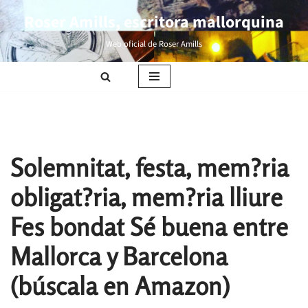
Roser Amills, escritora mallorquina
Saltar
Web oficial de Roser Amills
al
contenido
Solemnitat, festa, mem?ria
obligat?ria, mem?ria lliure
Fes bondat Sé buena entre
Mallorca y Barcelona
(búscala en Amazon)