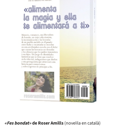
«Fes bondat»
de Roser Amills
(novel·la en català)