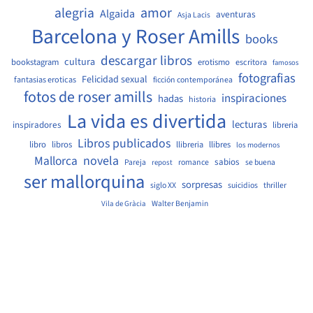
amor
alegria
Algaida
aventuras
Asja Lacis
Barcelona y Roser Amills
books
descargar libros
cultura
bookstagram
erotismo
escritora
famosos
fotografias
Felicidad sexual
fantasias eroticas
ficción contemporánea
fotos de roser amills
inspiraciones
hadas
historia
La vida es divertida
lecturas
inspiradores
libreria
Libros publicados
libro
libros
llibreria
llibres
los modernos
Mallorca
novela
sabios
Pareja
romance
se buena
repost
ser mallorquina
sorpresas
siglo XX
suicidios
thriller
Walter Benjamin
Vila de Gràcia