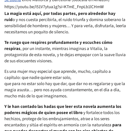
https://youtu.be/I51V7ytua1g?si=KTmE_FnpLb1lCHmW
La magia está aquí, por todas partes, pero alrededor hay
ruid
o y nos cuesta percibirla, el ruido triunfa y domina soberano la
sensibilidad de hombres y mujeres… Y para verla, disfrutarla, leerla
necesitamos un poquito de silencio.
Te ruego que respires profundamente y escuches cómo
respiras
, por un instante, mientras imaginas a Vitalia, la
protagonista de esta novela, y te dejas empapar con la suave lluvia
de sus elocuentes visiones.
Es una mujer muy especial que aprende, mucho, capítulo a
capítulo: que nadie quiere estar solo,
que para no estar solo hay que dar, que dar no es regalarse y que la
magia asusta… pero nos ayuda constantemente, en el día a día,
mucho más de lo que imaginamos.
Y le han contado las hadas que leer esta novela aumenta los
poderes mágicos de quien posee el libro
y fortalece todos los
hechizos, protege de los embrujamientos, atrae a los seres
encantados y sitúa el espíritu en armonía con la naturaleza
para