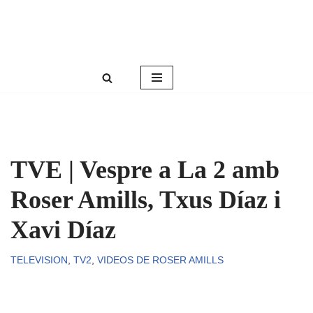
Roser Amills, escritora mallorquina
Saltar
Web oficial de Roser Amills
al
contenido
TVE | Vespre a La 2 amb
Roser Amills, Txus Díaz i
Xavi Díaz
TELEVISION
,
TV2
,
VIDEOS DE ROSER AMILLS