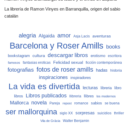
La librería de Ramon Vinyes en Barranquilla, origen del sabio
catalán
alegria
amor
Algaida
aventuras
Asja Lacis
Barcelona y Roser Amills
books
descargar libros
cultura
bookstagram
erotismo
escritora
Felicidad sexual
fantasias eroticas
ficción contemporánea
famosos
fotos de roser amills
fotografias
hadas
historia
inspiraciones
inspiradores
La vida es divertida
lecturas
libro
libreria
Libros publicados
libros
llibreria
llibres
los modernos
Mallorca
novela
sabios
Pareja
romance
se buena
repost
ser mallorquina
sorpresas
siglo XX
suicidios
thriller
Vila de Gràcia
Walter Benjamin