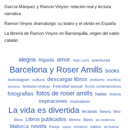
García Márquez y Ramon Vinyes: relación real y lectura
narrativa
Ramon Vinyes dramaturgo: su teatro y el olvido en España
La librería de Ramon Vinyes en Barranquilla, origen del sabio
catalán
alegria
amor
Algaida
aventuras
Asja Lacis
Barcelona y Roser Amills
books
descargar libros
cultura
bookstagram
erotismo
escritora
Felicidad sexual
fantasias eroticas
ficción contemporánea
famosos
fotos de roser amills
fotografias
hadas
historia
inspiraciones
inspiradores
La vida es divertida
lecturas
libro
libreria
Libros publicados
libros
llibreria
llibres
los modernos
Mallorca
novela
sabios
Pareja
romance
se buena
repost