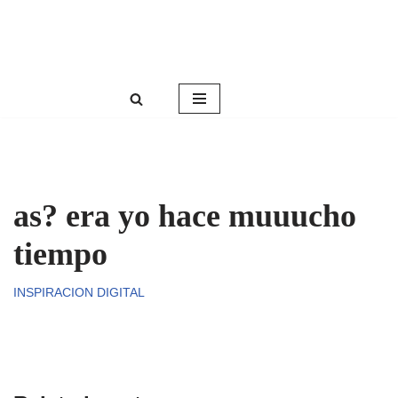
Roser Amills, escritora mallorquina
Saltar
Web oficial de Roser Amills
al
contenido
as? era yo hace muuucho
tiempo
INSPIRACION DIGITAL