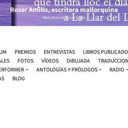
Roser Amills, escritora mallorquina
Web oficial de Roser Amills
LUM
PREMIOS
ENTREVISTAS
LIBROS PUBLICAD
ALES
FOTOS
VÍDEOS
DIBUJADA
TRADUCCIO
ERFORMER
ANTOLOGÍAS Y PRÓLOGOS
RADIO
AS
BLOG