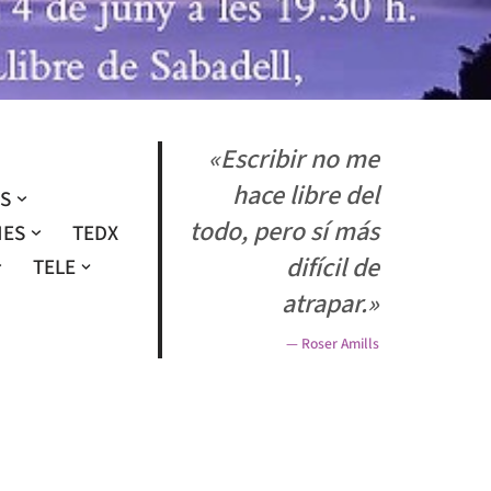
«Escribir no me
hace libre del
OS
todo, pero sí más
NES
TEDX
difícil de
TELE
atrapar.»
— Roser Amills