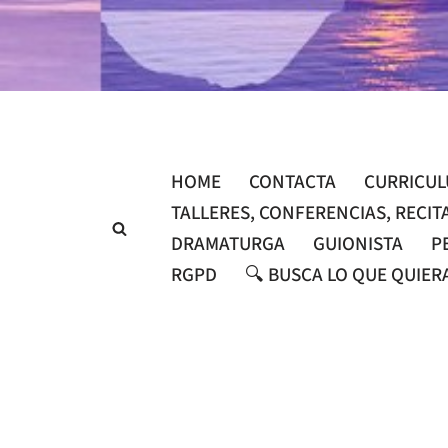
Saltar
al
contenido
HOME
CONTACTA
CURRICU
TALLERES, CONFERENCIAS, RECIT
DRAMATURGA
GUIONISTA
P
RGPD
🔍 BUSCA LO QUE QUIER