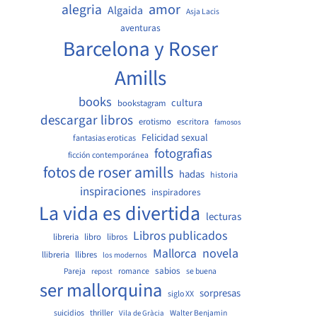
amor
alegria
Algaida
Asja Lacis
aventuras
Barcelona y Roser
Amills
books
cultura
bookstagram
descargar libros
erotismo
escritora
famosos
Felicidad sexual
fantasias eroticas
fotografias
ficción contemporánea
fotos de roser amills
hadas
historia
inspiraciones
inspiradores
La vida es divertida
lecturas
Libros publicados
libreria
libro
libros
Mallorca
novela
llibreria
llibres
los modernos
sabios
Pareja
romance
se buena
repost
ser mallorquina
sorpresas
siglo XX
suicidios
thriller
Walter Benjamin
Vila de Gràcia