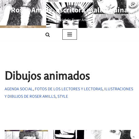
Roser Amills, escritora mallorquina
Saltar
Web oficial de Roser Amills
al
contenido
Dibujos animados
AGENDA SOCIAL
,
FOTOS DE LOS LECTORES Y LECTORAS
,
ILUSTRACIONES
Y DIBUJOS DE ROSER AMILLS
,
STYLE