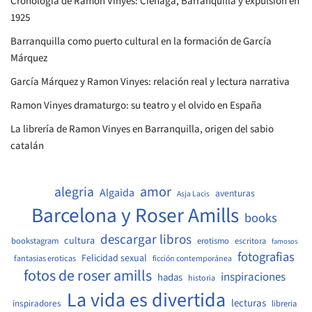
Cronología de Ramon Vinyes: Ciénaga, Barranquilla y expulsión en
1925
Barranquilla como puerto cultural en la formación de García
Márquez
García Márquez y Ramon Vinyes: relación real y lectura narrativa
Ramon Vinyes dramaturgo: su teatro y el olvido en España
La librería de Ramon Vinyes en Barranquilla, origen del sabio
catalán
amor
alegria
Algaida
aventuras
Asja Lacis
Barcelona y Roser Amills
books
descargar libros
cultura
bookstagram
erotismo
escritora
famosos
fotografias
Felicidad sexual
fantasias eroticas
ficción contemporánea
fotos de roser amills
inspiraciones
hadas
historia
La vida es divertida
lecturas
inspiradores
libreria