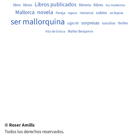
Libros publicados
libro
libros
llibreria
llibres
los modernos
Mallorca
novela
sabios
Pareja
romance
se buena
repost
ser mallorquina
sorpresas
siglo XX
suicidios
thriller
Walter Benjamin
Vila de Gràcia
© Roser Amills
Todos los derechos reservados.