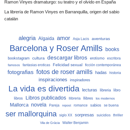
Ramon Vinyes dramaturgo: su teatro y el olvido en España
La librería de Ramon Vinyes en Barranquilla, origen del sabio
catalán
alegria
amor
Algaida
aventuras
Asja Lacis
Barcelona y Roser Amills
books
descargar libros
cultura
bookstagram
erotismo
escritora
Felicidad sexual
fantasias eroticas
ficción contemporánea
famosos
fotos de roser amills
fotografias
hadas
historia
inspiraciones
inspiradores
La vida es divertida
lecturas
libro
libreria
Libros publicados
libros
llibreria
llibres
los modernos
Mallorca
novela
sabios
Pareja
romance
se buena
repost
ser mallorquina
sorpresas
siglo XX
suicidios
thriller
Vila de Gràcia
Walter Benjamin