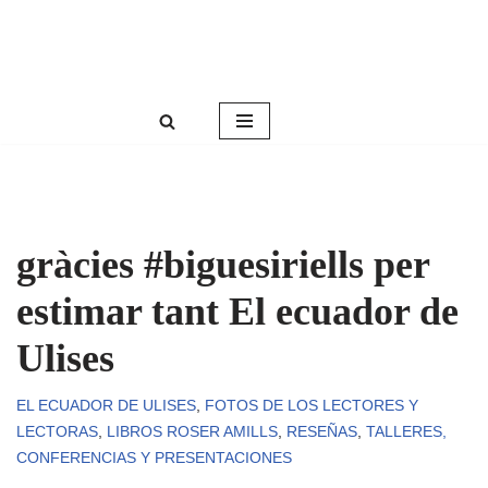
Roser Amills, escritora mallorquina
Saltar
Web oficial de Roser Amills
al
contenido
gràcies #biguesiriells per
estimar tant El ecuador de
Ulises
EL ECUADOR DE ULISES
,
FOTOS DE LOS LECTORES Y
LECTORAS
,
LIBROS ROSER AMILLS
,
RESEÑAS
,
TALLERES,
CONFERENCIAS Y PRESENTACIONES