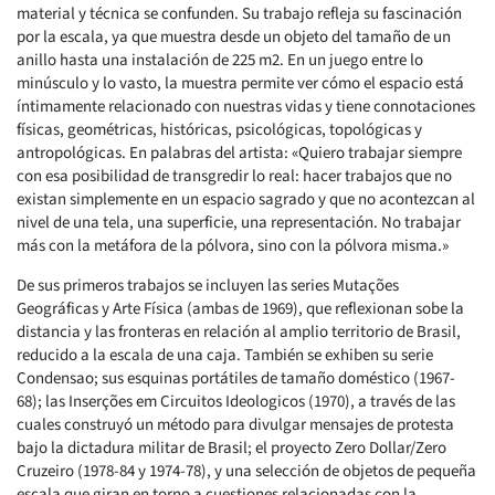
material y técnica se confunden. Su trabajo refleja su fascinación
por la escala, ya que muestra desde un objeto del tamaño de un
anillo hasta una instalación de 225 m2. En un juego entre lo
minúsculo y lo vasto, la muestra permite ver cómo el espacio está
íntimamente relacionado con nuestras vidas y tiene connotaciones
físicas, geométricas, históricas, psicológicas, topológicas y
antropológicas. En palabras del artista: «Quiero trabajar siempre
con esa posibilidad de transgredir lo real: hacer trabajos que no
existan simplemente en un espacio sagrado y que no acontezcan al
nivel de una tela, una superficie, una representación. No trabajar
más con la metáfora de la pólvora, sino con la pólvora misma.»
De sus primeros trabajos se incluyen las series Mutações
Geográficas y Arte Física (ambas de 1969), que reflexionan sobe la
distancia y las fronteras en relación al amplio territorio de Brasil,
reducido a la escala de una caja. También se exhiben su serie
Condensao; sus esquinas portátiles de tamaño doméstico (1967-
68); las Inserções em Circuitos Ideologicos (1970), a través de las
cuales construyó un método para divulgar mensajes de protesta
bajo la dictadura militar de Brasil; el proyecto Zero Dollar/Zero
Cruzeiro (1978-84 y 1974-78), y una selección de objetos de pequeña
escala que giran en torno a cuestiones relacionadas con la