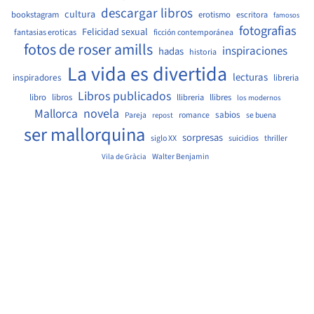
descargar libros
cultura
bookstagram
erotismo
escritora
famosos
fotografias
Felicidad sexual
fantasias eroticas
ficción contemporánea
fotos de roser amills
inspiraciones
hadas
historia
La vida es divertida
lecturas
inspiradores
libreria
Libros publicados
libro
libros
llibreria
llibres
los modernos
Mallorca
novela
sabios
Pareja
romance
se buena
repost
ser mallorquina
sorpresas
siglo XX
suicidios
thriller
Walter Benjamin
Vila de Gràcia