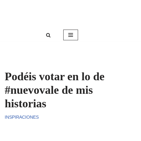
Roser Amills, escritora mallorquina
Saltar
Web oficial de Roser Amills
al
contenido
Podéis votar en lo de
#nuevovale de mis
historias
INSPIRACIONES