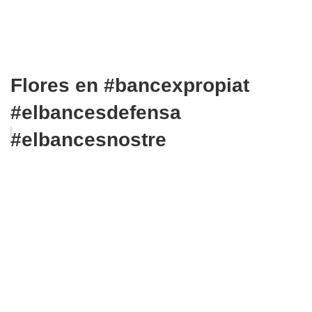
Flores en #bancexpropiat
#elbancesdefensa
#elbancesnostre