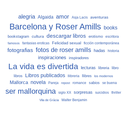
alegria
amor
Algaida
aventuras
Asja Lacis
Barcelona y Roser Amills
books
descargar libros
cultura
bookstagram
erotismo
escritora
Felicidad sexual
fantasias eroticas
ficción contemporánea
famosos
fotos de roser amills
fotografias
hadas
historia
inspiraciones
inspiradores
La vida es divertida
lecturas
libro
libreria
Libros publicados
libros
llibreria
llibres
los modernos
Mallorca
novela
sabios
Pareja
romance
se buena
repost
ser mallorquina
sorpresas
siglo XX
suicidios
thriller
Vila de Gràcia
Walter Benjamin