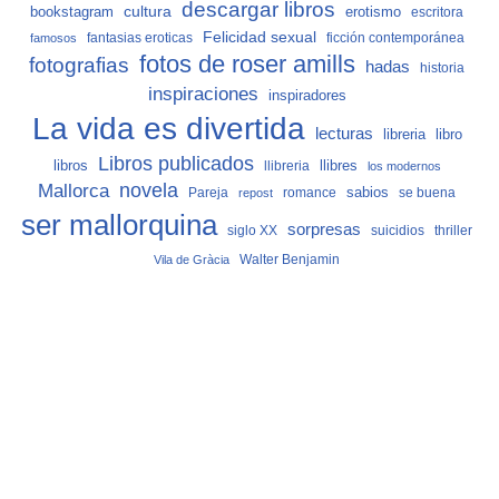
descargar libros
cultura
bookstagram
erotismo
escritora
Felicidad sexual
fantasias eroticas
ficción contemporánea
famosos
fotos de roser amills
fotografias
hadas
historia
inspiraciones
inspiradores
La vida es divertida
lecturas
libro
libreria
Libros publicados
libros
llibreria
llibres
los modernos
Mallorca
novela
sabios
Pareja
romance
se buena
repost
ser mallorquina
sorpresas
siglo XX
suicidios
thriller
Vila de Gràcia
Walter Benjamin