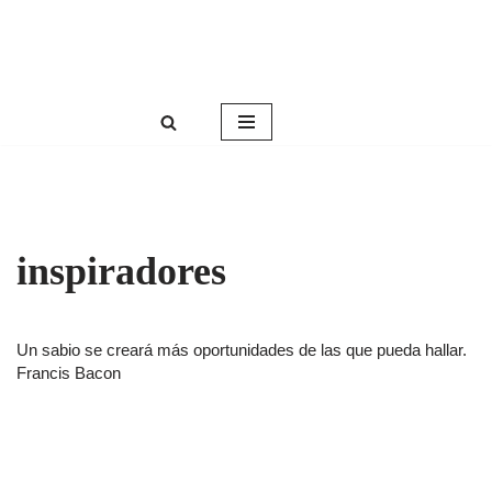
Roser Amills, escritora mallorquina
Saltar
Web oficial de Roser Amills
al
contenido
inspiradores
Un sabio se creará más oportunidades de las que pueda hallar.
Francis Bacon