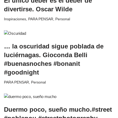
El único deber es el deber de
divertirse. Oscar Wilde
Inspiraciones
,
PARA PENSAR
,
Personal
… la oscuridad sigue poblada de
luciérnagas. Gioconda Belli
#buenasnoches #bonanit
#goodnight
PARA PENSAR
,
Personal
Duermo poco, sueño mucho.#street