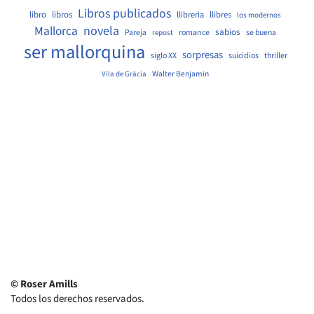
Libros publicados
libro
libros
llibreria
llibres
los modernos
Mallorca
novela
sabios
Pareja
romance
se buena
repost
ser mallorquina
sorpresas
siglo XX
suicidios
thriller
Walter Benjamin
Vila de Gràcia
© Roser Amills
Todos los derechos reservados.