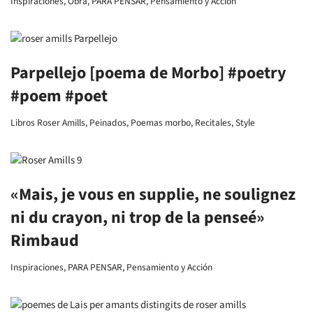
Inspiraciones
,
Obra
,
PARA PENSAR
,
Pensamiento y Acción
Parpellejo [poema de Morbo] #poetry
#poem #poet
Libros Roser Amills
,
Peinados
,
Poemas morbo
,
Recitales
,
Style
«Mais, je vous en supplie, ne soulignez
ni du crayon, ni trop de la penseé»
Rimbaud
Inspiraciones
,
PARA PENSAR
,
Pensamiento y Acción