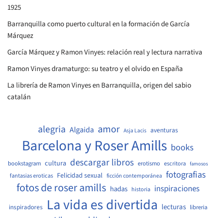
1925
Barranquilla como puerto cultural en la formación de García
Márquez
García Márquez y Ramon Vinyes: relación real y lectura narrativa
Ramon Vinyes dramaturgo: su teatro y el olvido en España
La librería de Ramon Vinyes en Barranquilla, origen del sabio
catalán
amor
alegria
Algaida
aventuras
Asja Lacis
Barcelona y Roser Amills
books
descargar libros
cultura
bookstagram
erotismo
escritora
famosos
fotografias
Felicidad sexual
fantasias eroticas
ficción contemporánea
fotos de roser amills
inspiraciones
hadas
historia
La vida es divertida
lecturas
inspiradores
libreria