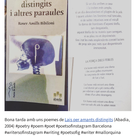
Bona tarda amb uns poemes de
Lais per amants distingits
(Abadia,
2004) #poetry #poem #poet #poetsofinstagram Barcelona
#writersofinstagram #writing #poetsofig #writer #mallorquina