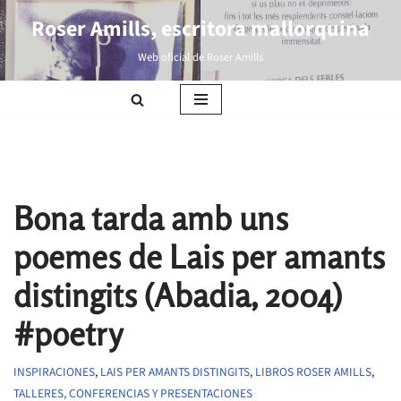
Roser Amills, escritora mallorquina
Saltar
Web oficial de Roser Amills
al
contenido
Bona tarda amb uns
poemes de Lais per amants
distingits (Abadia, 2004)
#poetry
INSPIRACIONES
,
LAIS PER AMANTS DISTINGITS
,
LIBROS ROSER AMILLS
,
TALLERES, CONFERENCIAS Y PRESENTACIONES