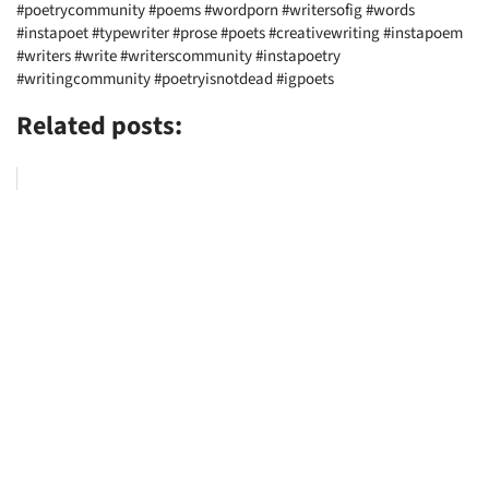
#poetrycommunity #poems #wordporn #writersofig #words
#instapoet #typewriter #prose #poets #creativewriting #instapoem
#writers #write #writerscommunity #instapoetry
#writingcommunity #poetryisnotdead #igpoets
Related posts: