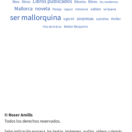
Libros publicados
libro
libros
llibreria
llibres
los modernos
Mallorca
novela
sabios
Pareja
romance
se buena
repost
ser mallorquina
sorpresas
siglo XX
suicidios
thriller
Walter Benjamin
Vila de Gràcia
© Roser Amills
Todos los derechos reservados.
Salvo indicación expresa, los textos, imágenes, audios, vídeos y demás