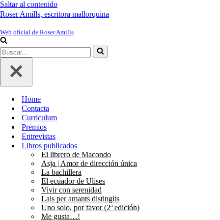
Saltar al contenido
Roser Amills, escritora mallorquina
Web oficial de Roser Amills
Buscar...
Home
Contacta
Curriculum
Premios
Entrevistas
Libros publicados
El librero de Macondo
Asja | Amor de dirección única
La bachillera
El ecuador de Ulises
Vivir con serenidad
Lais per amants distingits
Uno solo, por favor (2ª edición)
Me gusta…!