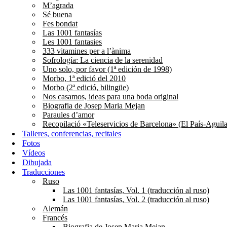
M’agrada
Sé buena
Fes bondat
Las 1001 fantasías
Les 1001 fantasies
333 vitamines per a l’ànima
Sofrología: La ciencia de la serenidad
Uno solo, por favor (1ª edición de 1998)
Morbo, 1ª edició del 2010
Morbo (2ª edició, bilingüe)
Nos casamos, ideas para una boda original
Biografia de Josep Maria Mejan
Paraules d’amor
Recopilació «Teleservicios de Barcelona» (El País-Aguila
Talleres, conferencias, recitales
Fotos
Vídeos
Dibujada
Traducciones
Ruso
Las 1001 fantasías, Vol. 1 (traducción al ruso)
Las 1001 fantasías, Vol. 2 (traducción al ruso)
Alemán
Francés
Biografia de Josep Maria Mejan