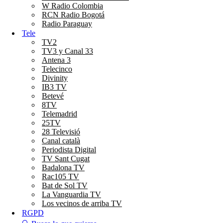
W Radio Colombia
RCN Radio Bogotá
Radio Paraguay
Tele
TV2
TV3 y Canal 33
Antena 3
Telecinco
Divinity
IB3 TV
Betevé
8TV
Telemadrid
25TV
28 Televisió
Canal català
Periodista Digital
TV Sant Cugat
Badalona TV
Rac105 TV
Bat de Sol TV
La Vanguardia TV
Los vecinos de arriba TV
RGPD