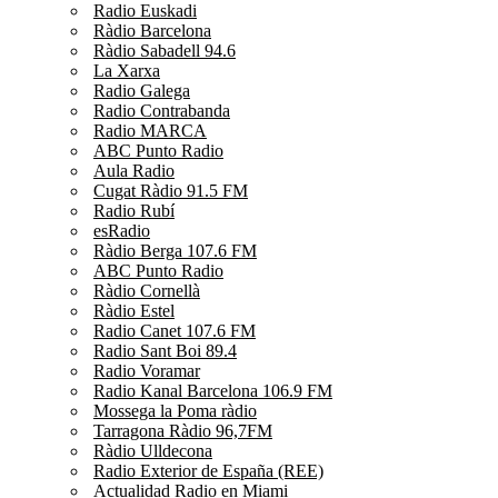
Radio Euskadi
Ràdio Barcelona
Ràdio Sabadell 94.6
La Xarxa
Radio Galega
Radio Contrabanda
Radio MARCA
ABC Punto Radio
Aula Radio
Cugat Ràdio 91.5 FM
Radio Rubí
esRadio
Ràdio Berga 107.6 FM
ABC Punto Radio
Ràdio Cornellà
Ràdio Estel
Radio Canet 107.6 FM
Radio Sant Boi 89.4
Radio Voramar
Radio Kanal Barcelona 106.9 FM
Mossega la Poma ràdio
Tarragona Ràdio 96,7FM
Ràdio Ulldecona
Radio Exterior de España (REE)
Actualidad Radio en Miami