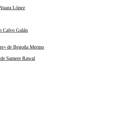
e Nuara López
ín Calvo Galán
xer» de Begoña Merino
» de Sameer Rawal