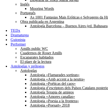
Inglés
Mooring Words
Portugués
As 1001 Fantasias Mais Eróticas e Selvagens da His
Obra publicada en Argentina
Antología Barcelona – Buenos Aires (ed. Baltasara
TEDx
Dramaturga
Guionista
Performer
Amills public WC
Cuadernos de Roser Amills
Escaparates habitados
El plaer de la lectura
Antologías y prólogos
Antologías
Antologia «Flamarades sortiran»
Antologia «Amb accent a la neutra»
Antologia «Poéticas del caos»
Antologia d’escriptors dels Països Catalans posteri
Antología Terapia de amigos
Antologia «Amores canallas»
Antologia «Poesia a la frontera»
Antologia «Poesart» 2018