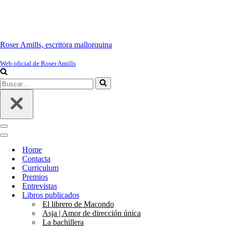
Roser Amills, escritora mallorquina
Web oficial de Roser Amills
Buscar...
Menú
de
Menú
navegación
de
Home
navegación
Contacta
Curriculum
Premios
Entrevistas
Libros publicados
El librero de Macondo
Asja | Amor de dirección única
La bachillera