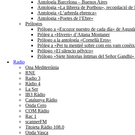
Antología Barcelona – Buenos Aires
Antologia «La llibrera de Portbou», recopilació d
Antologia «L’arbreda ebrenca»
Antologia «Poetes de l’Ebre»
Prólogos
Prólogo a «Escozor nuestro de cada día» de Agust
Pròleg a «Hivern» d’Aitana Montaner
Prólogo a la antología «Cornellà Eros»
Pròleg a «Per tu mentiré sobre com ens vam conèi
Prólogo «El silencio pélvico»
Prólogo «Siete historias íntimas del Señor Gandhi
Radio
Ona Mediterrània
RNE
Radio 3
Ràdio 4
La Ser
IB3 Ràdio
Catalunya Ràdio
Onda Cero
COM Ràdio
Rac 1
scannerFM
Titoieta Ràdio 108.0
Onda Vasca