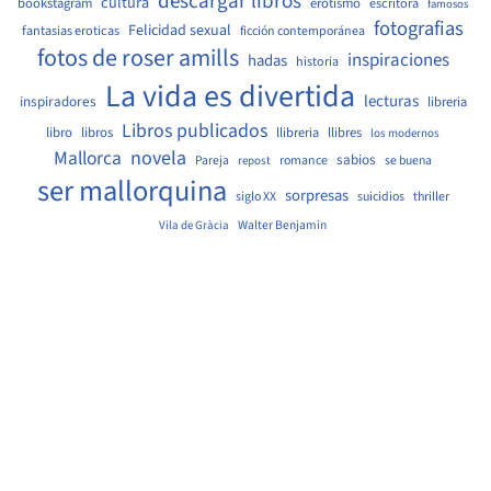
descargar libros
cultura
bookstagram
erotismo
escritora
famosos
fotografias
Felicidad sexual
fantasias eroticas
ficción contemporánea
fotos de roser amills
inspiraciones
hadas
historia
La vida es divertida
lecturas
inspiradores
libreria
Libros publicados
libro
libros
llibreria
llibres
los modernos
Mallorca
novela
sabios
Pareja
romance
se buena
repost
ser mallorquina
sorpresas
siglo XX
suicidios
thriller
Walter Benjamin
Vila de Gràcia