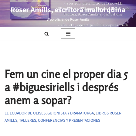
Roser Amills, escritora mallorquina
Saltar
Web oficial de Roser Amills
al
contenido
Fem un cine el proper dia 5
a #biguesiriells i després
anem a sopar?
EL ECUADOR DE ULISES
,
GUIONISTA Y DRAMATURGA
,
LIBROS ROSER
AMILLS
,
TALLERES, CONFERENCIAS Y PRESENTACIONES