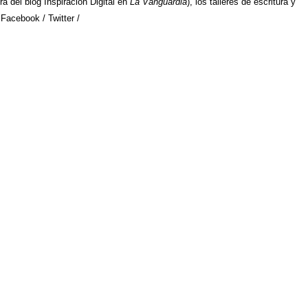
ra del blog Inspiración Digital en
La Vanguardia
), los talleres de escritura y
 Facebook / Twitter /