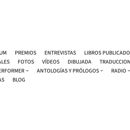
Roser Amills, escritora mallorquina
Web oficial de Roser Amills
LUM
PREMIOS
ENTREVISTAS
LIBROS PUBLICAD
ALES
FOTOS
VÍDEOS
DIBUJADA
TRADUCCIO
ERFORMER
ANTOLOGÍAS Y PRÓLOGOS
RADIO
AS
BLOG