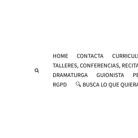
Saltar
al
contenido
HOME
CONTACTA
CURRICU
TALLERES, CONFERENCIAS, RECIT
DRAMATURGA
GUIONISTA
P
RGPD
🔍 BUSCA LO QUE QUIER