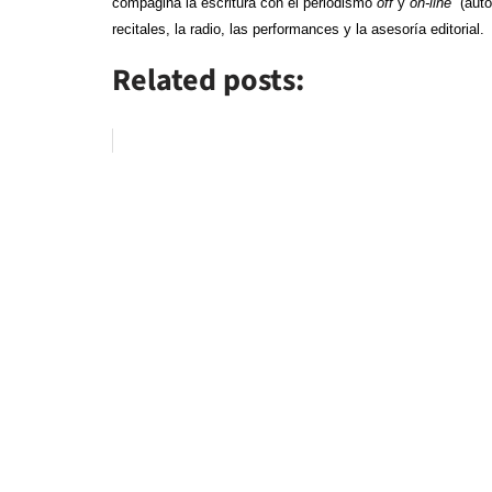
compagina la escritura con el periodismo
off
y
on-line
(auto
recitales, la radio, las performances y la asesoría editorial.
Related posts: