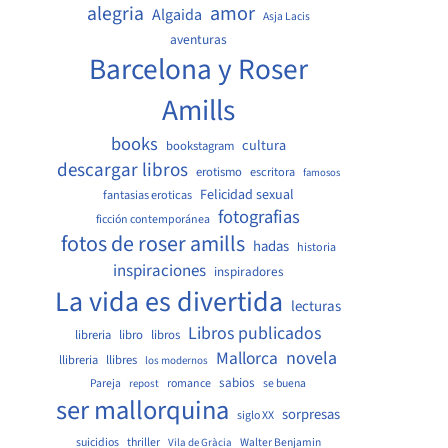
amor
alegria
Algaida
Asja Lacis
aventuras
Barcelona y Roser
Amills
books
cultura
bookstagram
descargar libros
erotismo
escritora
famosos
Felicidad sexual
fantasias eroticas
fotografias
ficción contemporánea
fotos de roser amills
hadas
historia
inspiraciones
inspiradores
La vida es divertida
lecturas
Libros publicados
libreria
libro
libros
Mallorca
novela
llibreria
llibres
los modernos
sabios
Pareja
romance
se buena
repost
ser mallorquina
sorpresas
siglo XX
suicidios
thriller
Walter Benjamin
Vila de Gràcia