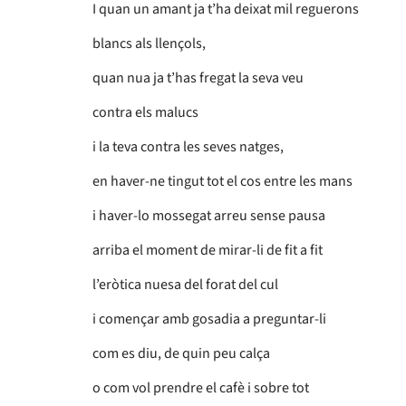
I quan un amant ja t’ha deixat mil reguerons
blancs als llençols,
quan nua ja t’has fregat la seva veu
contra els malucs
i la teva contra les seves natges,
en haver-ne tingut tot el cos entre les mans
i haver-lo mossegat arreu sense pausa
arriba el moment de mirar-li de fit a fit
l’eròtica nuesa del forat del cul
i començar amb gosadia a preguntar-li
com es diu, de quin peu calça
o com vol prendre el cafè i sobre tot