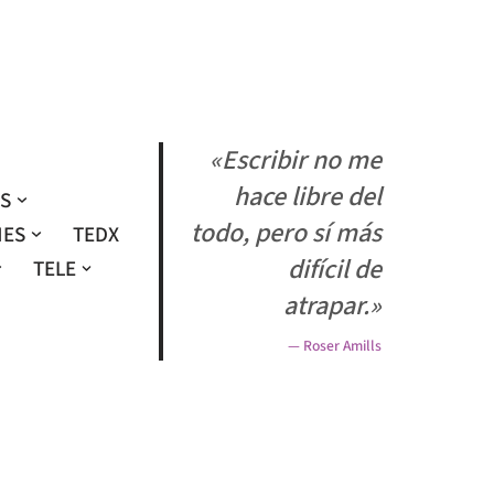
«Escribir no me
hace libre del
OS
todo, pero sí más
NES
TEDX
difícil de
TELE
atrapar.»
— Roser Amills